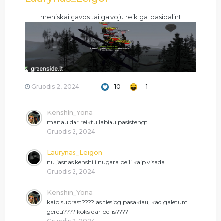
meniskai gavos tai galvoju reik gal pasidalint
Gruodis 2, 2024
10
1
Kenshin_Yona
manau dar reiktu labiau pasistengt
Gruodis 2, 2024
Laurynas_Leigon
nu jasnas kenshi i nugara peili kaip visada
Gruodis 2, 2024
Kenshin_Yona
kaip suprast???? as tiesiog pasakiau, kad galetum
gereu???? koks dar peilis????
Gruodis 2, 2024