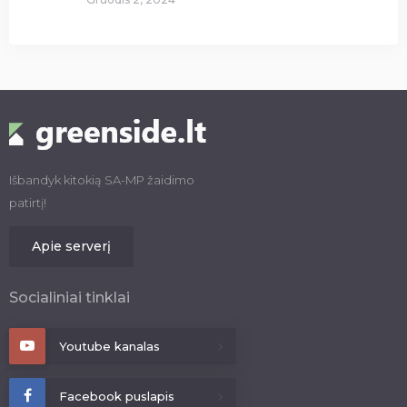
Išbandyk kitokią SA-MP žaidimo
patirtį!
Apie serverį
Socialiniai tinklai
Youtube kanalas
Facebook puslapis