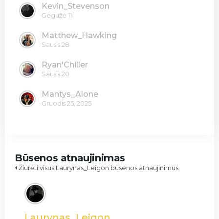
Kevin_Stevenson
Gegužė 11
Matthew_Hawking
Sausis 28
Ryan'Chiller
Sausis 20
Mantys_Alone
Gruodis 25, 2025
Būsenos atnaujinimas
Žiūrėti visus Laurynas_Leigon būsenos atnaujinimus
Laurynas_Leigon