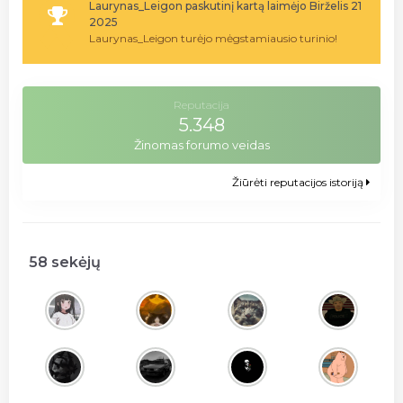
Laurynas_Leigon paskutinį kartą laimėjo Birželis 21
2025
Laurynas_Leigon turėjo mėgstamiausio turinio!
Reputacija
5.348
Žinomas forumo veidas
Žiūrėti reputacijos istoriją
58 sekėjų