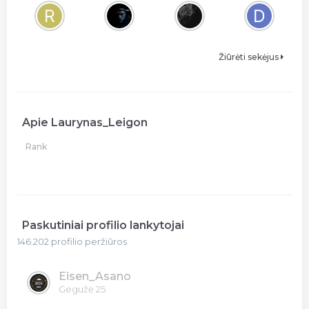
Žiūrėti sekėjus
Apie Laurynas_Leigon
Rank
Paskutiniai profilio lankytojai
146.202 profilio peržiūros
Eisen_Asano
Gegužė 25