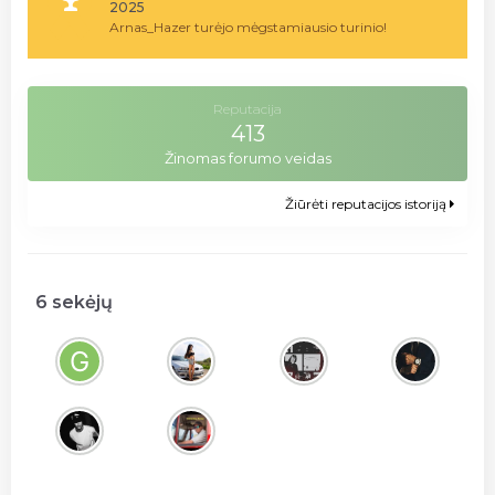
2025
Arnas_Hazer turėjo mėgstamiausio turinio!
Reputacija
413
Žinomas forumo veidas
Žiūrėti reputacijos istoriją
6 sekėjų