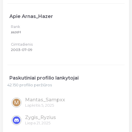
Apie Arnas_Hazer
Rank
ɹǝzɐH
Gimtadienis
2003-07-09
Paskutiniai profilio lankytojai
42.150 profilio peržiūros
Mantas_Sampxx
Lapkritis 5, 2025
Zygis_Ryzius
Liepa 21, 2025