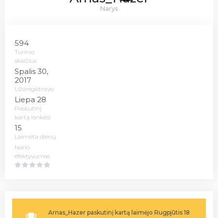
Narys
594
Turinio
skaičius
Spalis 30,
2017
Užsiregistravo
Liepa 28
Paskutinį
kartą lankėsi
15
Laimėta dienų
Nario
efektyvumas
Arnas_Hazer paskutinį kartą laimėjo Rugpjūtis 18