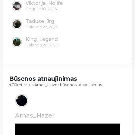
Viktorija_Nolife
Gegužė 18, 2025
Taduse_Jrg
Balandis 22, 2025
King_Legend
Balandis 20, 2025
Būsenos atnaujinimas
Žiūrėti visus Arnas_Hazer būsenos atnaujinimus
Arnas_Hazer