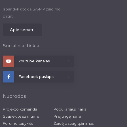
Išbandyk kitokią SA-MP žaidimo
patirtį!
Apie serverį
Socialiniai tinklai
Youtube kanalas
Facebook puslapis
Nuorodos
Projekto komanda
Populiariausi nariai
Susisiekite su mumis
Prisijungę nariai
Forumo taisyklės
Žaidėjo susigrąžinimas