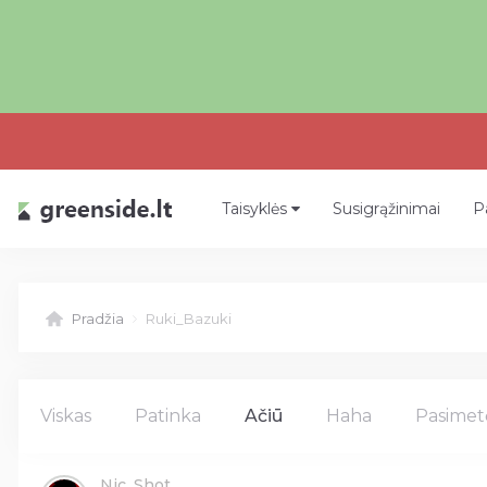
Taisyklės
Susigrąžinimai
P
Pradžia
Ruki_Bazuki
Viskas
Patinka
Ačiū
Haha
Pasimet
Nic_Shot