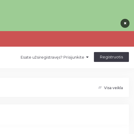
×
×
×
Registruotis
Esate užsiregistravęs? Prisijunkite
Visa veikla