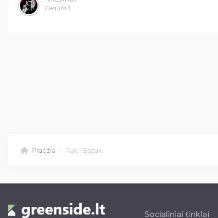
Gegužė 1
Pradžia
Ruki_Bazuki
Socialiniai tinklai