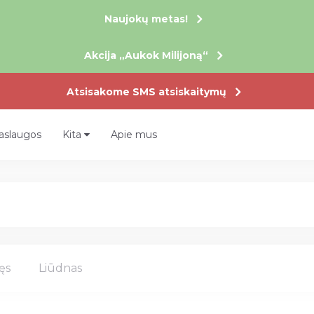
Naujokų metas!
Akcija „Aukok Milijoną“
Atsisakome SMS atsiskaitymų
aslaugos
Kita
Apie mus
ęs
Liūdnas