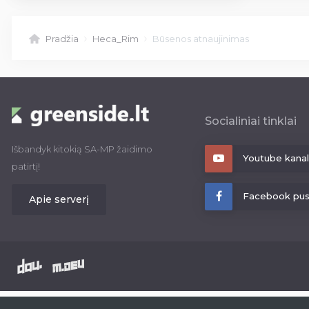
Pradžia
Heca_Rim
Būsenos atnaujinimas
Socialiniai tinklai
Išbandyk kitokią SA-MP žaidimo
Youtube kana
patirtį!
Facebook pus
Apie serverį