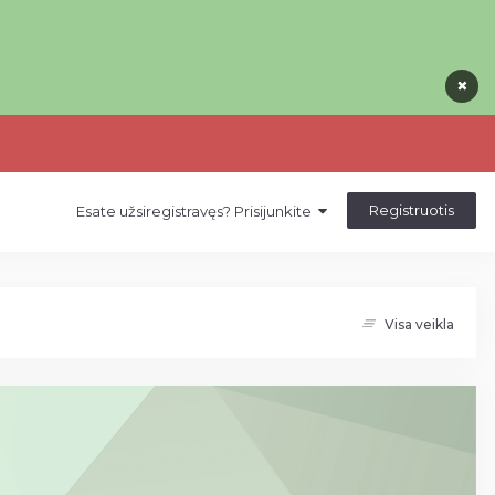
×
×
×
Registruotis
Esate užsiregistravęs? Prisijunkite
Visa veikla