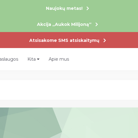
Naujokų metas!
Akcija „Aukok Milijoną“
Atsisakome SMS atsiskaitymų
aslaugos
Kita
Apie mus