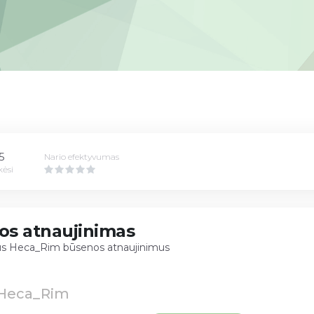
5
Nario efektyvumas
kėsi
os atnaujinimas
sus Heca_Rim būsenos atnaujinimus
Heca_Rim