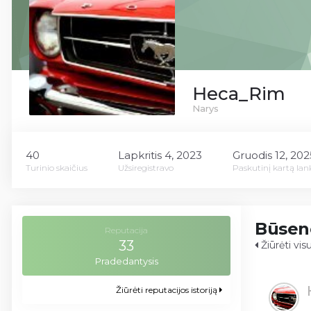
Heca_Rim
Narys
40
Lapkritis 4, 2023
Gruodis 12, 202
Turinio skaičius
Užsiregistravo
Paskutinį kartą lan
Būsen
Reputacija
33
Žiūrėti vi
Pradedantysis
Žiūrėti reputacijos istoriją