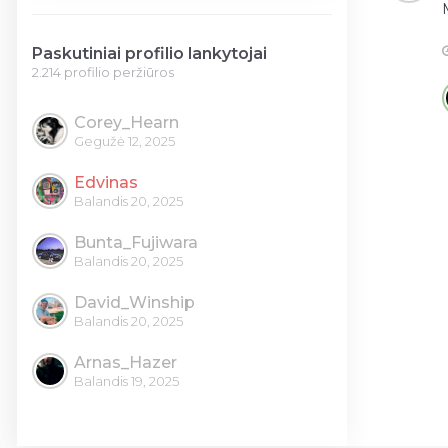
Paskutiniai profilio lankytojai
2.214 profilio peržiūros
Corey_Hearn
Gegužė 12, 2025
Edvinas
Balandis 20, 2025
Bunta_Fujiwara
Balandis 20, 2025
David_Winship
Balandis 20, 2025
Arnas_Hazer
Balandis 19, 2025