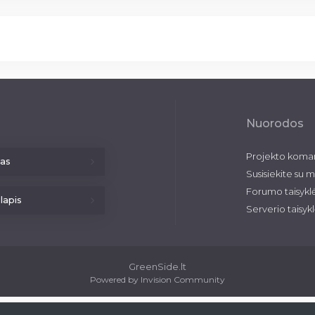
Nuorodos
Projekto kom
las
Susisiekite su 
Forumo taisykl
lapis
Serverio taisykl
GreenSide.lt
Powered by Invision Community