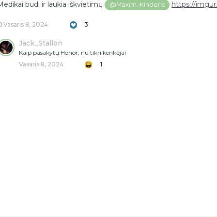
Medikai budi ir laukia iškvietimų
https://imgu
@Maxim_Kinderis
Vasaris 8, 2024
3
Jack_Stallon
Kaip pasakytų Honor, nu tikri kenkėjai
Vasaris 8, 2024
1