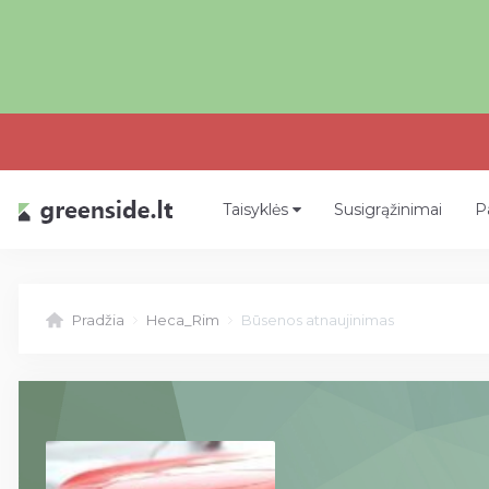
Taisyklės
Susigrąžinimai
P
Pradžia
Heca_Rim
Būsenos atnaujinimas