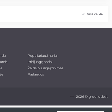
Visa veikla
anda
Populiariausi nariai
mumis
Prisijungę nariai
ės
Žaidėjo susigrąžinimas
ės
Paslaugos
2026 © greenside.lt