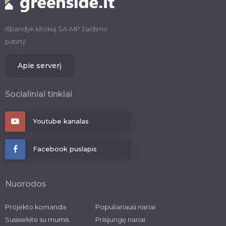
Išbandyk kitokią SA-MP žaidimo
patirtį!
Apie serverį
Socialiniai tinklai
Youtube kanalas
Facebook puslapis
Nuorodos
Projekto komanda
Populiariausi nariai
Susisiekite su mumis
Prisijungę nariai