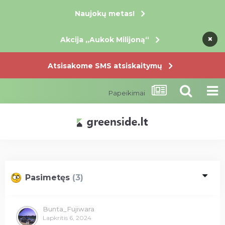
Naujokų metas!
×
×
×
Akcija „Aukok Milijoną“
Atsisakome SMS atsiskaitymų
Papeikimai
Pasimetęs
(3)
Bunta_Fujiwara
Lapkritis 6, 2024