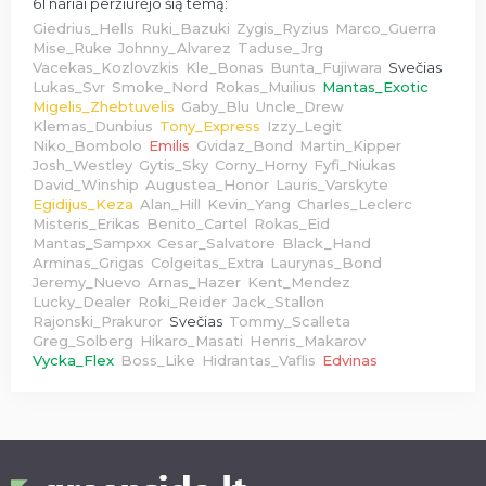
61 nariai peržiūrėjo šią temą:
Giedrius_Hells
Ruki_Bazuki
Zygis_Ryzius
Marco_Guerra
Mise_Ruke
Johnny_Alvarez
Taduse_Jrg
Vacekas_Kozlovzkis
Kle_Bonas
Bunta_Fujiwara
Svečias
Lukas_Svr
Smoke_Nord
Rokas_Muilius
Mantas_Exotic
Migelis_Zhebtuvelis
Gaby_Blu
Uncle_Drew
Klemas_Dunbius
Tony_Express
Izzy_Legit
Niko_Bombolo
Emilis
Gvidaz_Bond
Martin_Kipper
Josh_Westley
Gytis_Sky
Corny_Horny
Fyfi_Niukas
David_Winship
Augustea_Honor
Lauris_Varskyte
Egidijus_Keza
Alan_Hill
Kevin_Yang
Charles_Leclerc
Misteris_Erikas
Benito_Cartel
Rokas_Eid
Mantas_Sampxx
Cesar_Salvatore
Black_Hand
Arminas_Grigas
Colgeitas_Extra
Laurynas_Bond
Jeremy_Nuevo
Arnas_Hazer
Kent_Mendez
Lucky_Dealer
Roki_Reider
Jack_Stallon
Rajonski_Prakuror
Svečias
Tommy_Scalleta
Greg_Solberg
Hikaro_Masati
Henris_Makarov
Vycka_Flex
Boss_Like
Hidrantas_Vaflis
Edvinas