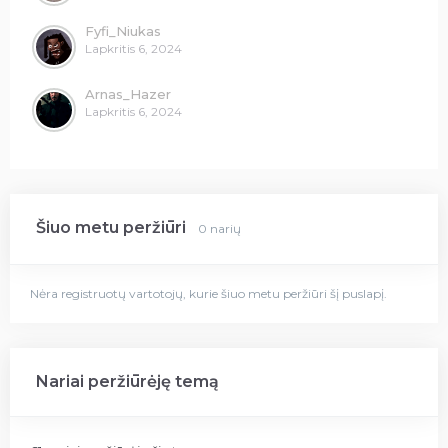
Fyfi_Niukas
Lapkritis 6, 2024
Arnas_Hazer
Lapkritis 6, 2024
Šiuo metu peržiūri
0 narių
Nėra registruotų vartotojų, kurie šiuo metu peržiūri šį puslapį.
Nariai peržiūrėję temą