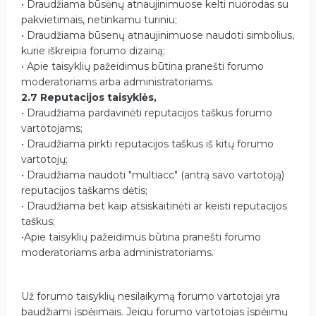
• Draudžiama būsėnų atnaujinimuose kelti nuorodas su
pakvietimais, netinkamu turiniu;
• Draudžiama būsenų atnaujinimuose naudoti simbolius,
kurie iškreipia forumo dizainą;
• Apie taisyklių pažeidimus būtina pranešti forumo
moderatoriams arba administratoriams.
2.7 Reputacijos taisyklės,
• Draudžiama pardavinėti reputacijos taškus forumo
vartotojams;
• Draudžiama pirkti reputacijos taškus iš kitų forumo
vartotojų;
• Draudžiama naudoti "multiacc" (antrą savo vartotoją)
reputacijos taškams dėtis;
• Draudžiama bet kaip atsiskaitinėti ar keisti reputacijos
taškus;
•Apie taisyklių pažeidimus būtina pranešti forumo
moderatoriams arba administratoriams.
Už forumo taisyklių nesilaikymą forumo vartotojai yra
baudžiami įspėjimais. Jeigu forumo vartotojas įspėjimų