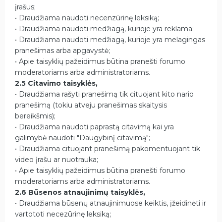
įrašus;
• Draudžiama naudoti necenzūrinę leksiką;
• Draudžiama naudoti medžiagą, kurioje yra reklama;
• Draudžiama naudoti medžiagą, kurioje yra melagingas
pranešimas arba apgavystė;
• Apie taisyklių pažeidimus būtina pranešti forumo
moderatoriams arba administratoriams.
2.5 Citavimo taisyklės,
• Draudžiama rašyti pranešimą tik cituojant kito nario
pranešimą (tokiu atveju pranešimas skaitysis
bereikšmis);
• Draudžiama naudoti paprastą citavimą kai yra
galimybė naudoti "Daugybinį citavimą";
• Draudžiama cituojant pranešimą pakomentuojant tik
video įrašu ar nuotrauka;
• Apie taisyklių pažeidimus būtina pranešti forumo
moderatoriams arba administratoriams.
2.6 Būsenos atnaujinimų taisyklės,
• Draudžiama būsenų atnaujinimuose keiktis, įžeidinėti ir
vartototi necezūrinę leksiką;