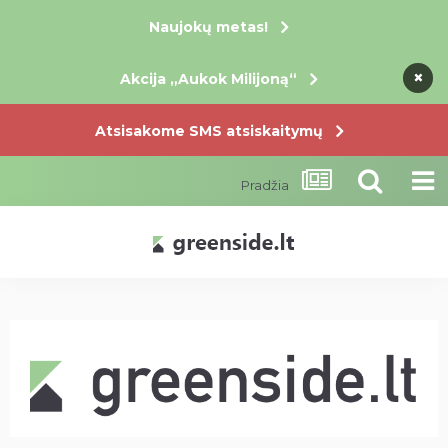
Naujokų metas!
×
×
×
Akcija „Aukok Milijoną“
Atsisakome SMS atsiskaitymų
Pradžia