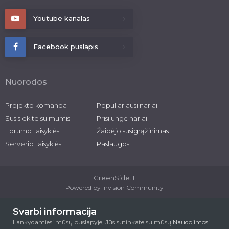
Youtube kanalas
Facebook puslapis
Nuorodos
Projekto komanda
Populiariausi nariai
Susisiekite su mumis
Prisijungę nariai
Forumo taisyklės
Žaidėjo susigrąžinimas
Serverio taisyklės
Paslaugos
GreenSide.lt
Powered by Invision Community
2026 © greenside.lt
Svarbi informacija
Lankydamiesi mūsų puslapyje, Jūs sutinkate su mūsų
Naudojimosi