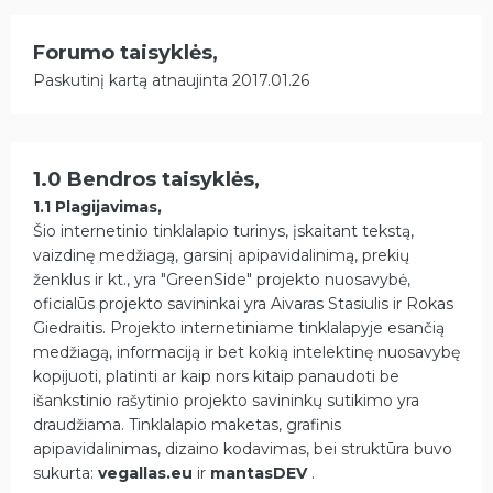
Forumo taisyklės,
Paskutinį kartą atnaujinta 2017.01.26
1.0 Bendros taisyklės,
1.1 Plagijavimas,
Šio internetinio tinklalapio turinys, įskaitant tekstą,
vaizdinę medžiagą, garsinį apipavidalinimą, prekių
ženklus ir kt., yra "GreenSide" projekto nuosavybė,
oficialūs projekto savininkai yra Aivaras Stasiulis ir Rokas
Giedraitis. Projekto internetiniame tinklalapyje esančią
medžiagą, informaciją ir bet kokią intelektinę nuosavybę
kopijuoti, platinti ar kaip nors kitaip panaudoti be
išankstinio rašytinio projekto savininkų sutikimo yra
draudžiama. Tinklalapio maketas, grafinis
apipavidalinimas, dizaino kodavimas, bei struktūra buvo
sukurta:
vegallas.eu
ir
mantasDEV
.