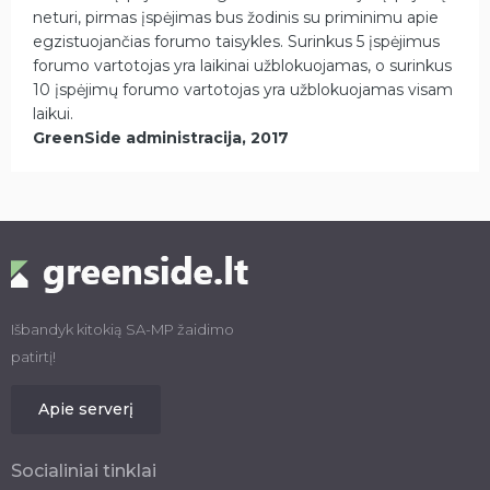
neturi, pirmas įspėjimas bus žodinis su priminimu apie
egzistuojančias forumo taisykles. Surinkus 5 įspėjimus
forumo vartotojas yra laikinai užblokuojamas, o surinkus
10 įspėjimų forumo vartotojas yra užblokuojamas visam
laikui.
GreenSide administracija, 2017
Išbandyk kitokią SA-MP žaidimo
patirtį!
Apie serverį
Socialiniai tinklai