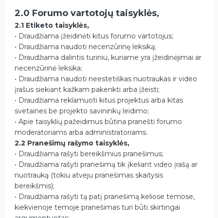
2.0 Forumo vartotojų taisyklės,
2.1 Etiketo taisyklės,
• Draudžiama įžeidinėti kitus forumo vartotojus;
• Draudžiama naudoti necenzūrinę leksiką;
• Draudžiama dalintis turiniu, kuriame yra įžeidinėjimai ar
necenzūrinė leksika;
• Draudžiama naudoti neestetiškas nuotraukas ir video
įrašus siekiant kažkam pakenkti arba įžeisti;
• Draudžiama reklamuoti kitus projektus arba kitas
svetaines be projekto savininkų leidimo;
• Apie taisyklių pažeidimus būtina pranešti forumo
moderatoriams arba administratoriams.
2.2 Pranešimų rašymo taisyklės,
• Draudžiama rašyti bereikšmius pranešimus;
• Draudžiama rašyti pranešimą tik įkeliant video įrašą ar
nuotrauką (tokiu atveju pranešimas skaitysis
bereikšmis);
• Draudžiama rašyti tą patį pranešimą keliose temose,
kiekvienoje temoje pranešimas turi būti skirtingai
argumentuotas;