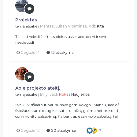
Projektas
temą atsakė į
Mantas_Sultan
Vitaminas_Adb
Kita
Tai kad neleidi žaist atsiblokavus vis acc atemi ir seno
neatiduodi
Gegužė 14
13 atsakymai
Apie projekto ateitį,
temą atsakė į
Billy_Jack
Rokas
Naujienos
Sveiki! Visiškai sutinku su savo gerb. kolega ! Manau, kad dėl
šviežaus starto daug kas sutiktu, būtų galima net prasukti
community balsavimą. Kalbant apie sa-mp'o pabaigą, tai...
Gegužė 12
20 atsakymai
7