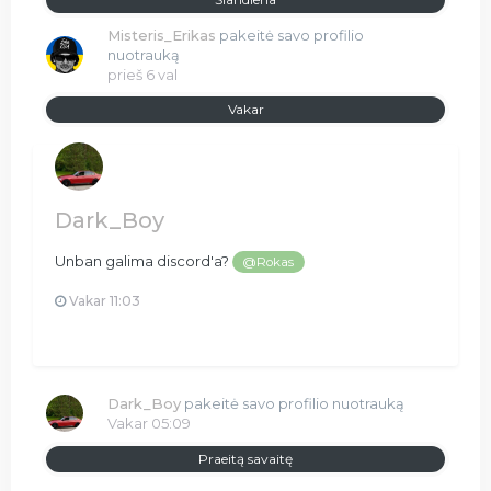
Misteris_Erikas
pakeitė savo profilio
nuotrauką
prieš 6 val
Vakar
Dark_Boy
Unban galima discord'a?
@Rokas
Vakar 11:03
Dark_Boy
pakeitė savo profilio nuotrauką
Vakar 05:09
Praeitą savaitę