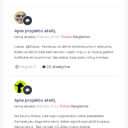
Apie projekto ateitį,
temą atsakė į
Franco_Much
Rokas
Naujienos
Labas, @Rokas . Norėtusi vis dėl to konkretumo ir aiškumo.
Kada vis dėl to žadi kelti serverį i open-mp, ir ar laukia galbūt
kažkokie atnaujinimai. Nes dabar kaip pats viršuj minėjai...
Gegužė 11
20 atsakymai
Apie projekto ateitį,
temą atsakė į
Karolis_Croz
Rokas
Naujienos
Na šaunu Rokai, kad taip nusprendiai viešai pasiskelbti.
Sampas jau atgyveno savo, dabar egzistuoja gta5 tuojaus,
išeina gta 6 . Bet vis tiek GS išliks mano širdyje.