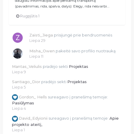
daugiau informacijos apie perkamą transportą
(pavadinimas, rida, spalva, dalys): Elegy, rida nesvarbi...
Rugpjūtis 1
Zaisti_Jiega
prisijungė prie bendruomenės
Liepa 29
Misha_Owen
pakeitė savo profilio nuotrauką
Liepa 11
Mantas_Veliulis
pradėjo sekti
Projektas
Liepa 9
Santiago_Dior
pradėjo sekti
Projektas
Liepa 5
Gordon_ Hells
sureagavo į pranešimą temoje:
Pasiūlymas
Liepa 4
David_Edyionii
sureagavo į pranešimą temoje:
Apie
projekto ateitį,
Liepa 1