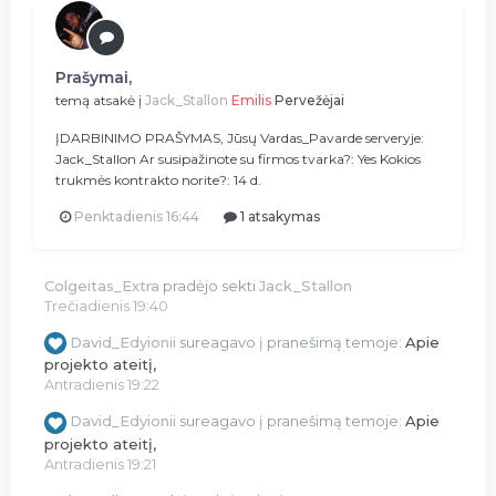
Prašymai,
temą atsakė į
Jack_Stallon
Emilis
Pervežėjai
ĮDARBINIMO PRAŠYMAS, Jūsų Vardas_Pavarde serveryje:
Jack_Stallon Ar susipažinote su firmos tvarka?: Yes Kokios
trukmės kontrakto norite?: 14 d.
Penktadienis 16:44
1 atsakymas
Colgeitas_Extra
pradėjo sekti
Jack_Stallon
Trečiadienis 19:40
David_Edyionii
sureagavo į pranešimą temoje:
Apie
projekto ateitį,
Antradienis 19:22
David_Edyionii
sureagavo į pranešimą temoje:
Apie
projekto ateitį,
Antradienis 19:21