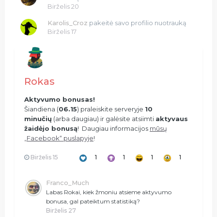
Birželis 20
Karolis_Croz
pakeitė savo profilio nuotrauką
Birželis 17
Rokas
Aktyvumo bonusas!
Šiandiena (
06.15
) praleiskite serveryje
10
minučių
(arba daugiau) ir galėsite atsiimti
aktyvaus
žaidėjo bonusą
! Daugiau informacijos
mūsų
„Facebook“ puslapyje
!
Birželis 15
1
1
1
1
Franco_Much
Labas Rokai, kiek žmoniu atsieme aktyvumo
bonusa, gal pateiktum statistiką?
Birželis 27