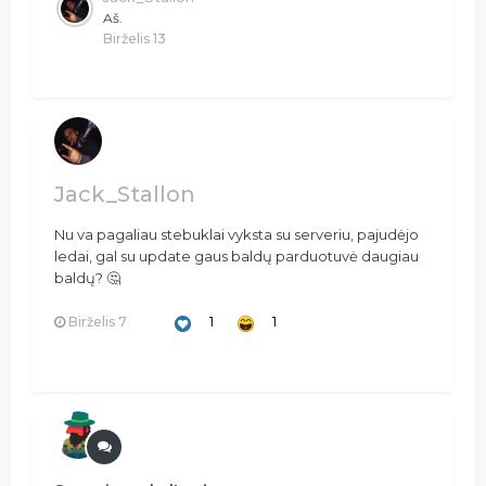
Aš.
Birželis 13
Jack_Stallon
Nu va pagaliau stebuklai vyksta su serveriu, pajudėjo
ledai, gal su update gaus baldų parduotuvė daugiau
baldų?
🤔
Birželis 7
1
1