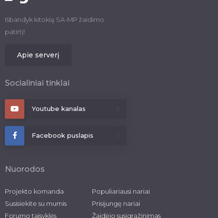
Išbandyk kitokią SA-MP žaidimo
patirtį!
Apie serverį
Socialiniai tinklai
Youtube kanalas
Facebook puslapis
Nuorodos
Projekto komanda
Populiariausi nariai
Susisiekite su mumis
Prisijungę nariai
Forumo taisyklės
Žaidėjo susigrąžinimas