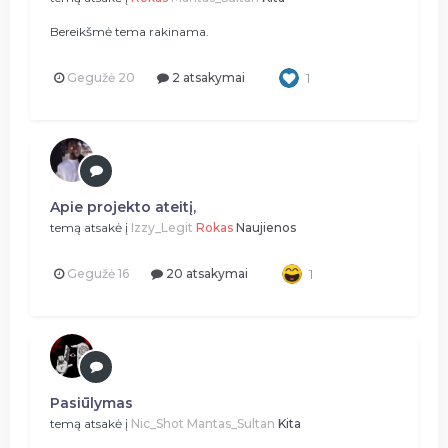
Bereikšmė tema rakinama.
Gegužė 20
2 atsakymai
1
Apie projekto ateitį,
temą atsakė į
Izzy_Legit
Rokas
Naujienos
Gegužė 16
20 atsakymai
1
Pasiūlymas
temą atsakė į
Nic_Shot
Mantas_Sultan
Kita