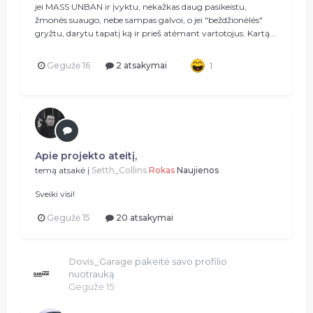
jei MASS UNBAN ir įvyktu, nekažkas daug pasikeistu,
žmonės suaugo, nebe sampas galvoi, o jei "beždžionėlės"
gryžtu, darytu tapatį ką ir prieš atėmant vartotojus. Kartą...
Gegužė 16
2 atsakymai
1
Apie projekto ateitį,
temą atsakė į
Setth_Collins
Rokas
Naujienos
Sveiki visi!
Gegužė 15
20 atsakymai
Dovis_Garage
pakeitė savo profilio
nuotrauką
Gegužė 15