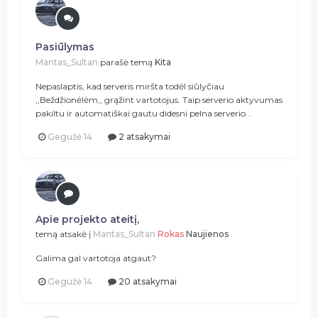
Pasiūlymas
Mantas_Sultan
parašė temą
Kita
Nepaslaptis, kad serveris miršta todėl siūlyčiau
,,Beždžionėlėm,, grąžint vartotojus. Taip serverio aktyvumas
pakiltu ir automatiškai gautu didesni pelna serverio...
Gegužė 14
2 atsakymai
Apie projekto ateitį,
temą atsakė į
Mantas_Sultan
Rokas
Naujienos
Galima gal vartotoja atgaut?
Gegužė 14
20 atsakymai