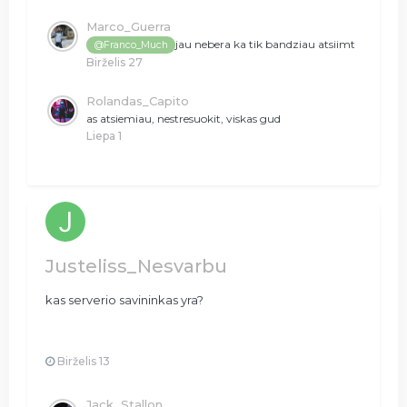
Marco_Guerra
jau nebera ka tik bandziau atsiimt
@Franco_Much
Birželis 27
Rolandas_Capito
as atsiemiau, nestresuokit, viskas gud
Liepa 1
Justeliss_Nesvarbu
kas serverio savininkas yra?
Birželis 13
Jack_Stallon