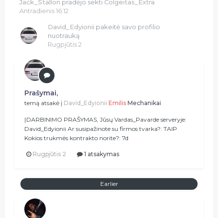
Jack_Stallon
pradėjo sekti
Colgeitas_Extra
Antradienis 16:12
David_Edyionii
pakeitė savo profilio
nuotrauką
Rugpjūtis 2
Prašymai,
temą atsakė į
David_Edyionii
Emilis
Mechanikai
ĮDARBINIMO PRAŠYMAS, Jūsų Vardas_Pavarde serveryje:
David_Edyionii Ar susipažinote su firmos tvarka?: TAIP
Kokios trukmės kontrakto norite?: 7d
Rugpjūtis 2
1 atsakymas
Earlier