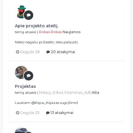
Apie projekto ateitį,
temą atsakė į
Rokas
Rokas
Naujienos
Nieko negaliu prižadėti, teks palaukti.
Gegužė 28
20 atsakymai
Projektas
temą atsakė į
Malacy_Edwa
Vitaminas_Adb
Kita
Laukiam @Kajus_Kajazas sugrįžimo!
Gegužė 25
13 atsakymai