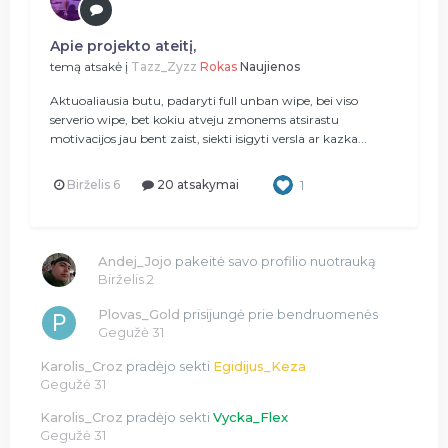
Apie projekto ateitį,
temą atsakė į
Tazz_Zyzz
Rokas
Naujienos
Aktuoaliausia butu, padaryti full unban wipe, bei viso
serverio wipe, bet kokiu atveju zmonems atsirastu
motivacijos jau bent zaist, siekti isigyti versla ar kazka...
Birželis 6
20 atsakymai
1
Andej_Jojo
pakeitė savo profilio nuotrauką
Birželis 2
Plovas_Gold
prisijungė prie bendruomenės
Gegužė 31
Karolis_Croz
pradėjo sekti
Egidijus_Keza
Gegužė 31
Karolis_Croz
pradėjo sekti
Vycka_Flex
Gegužė 31