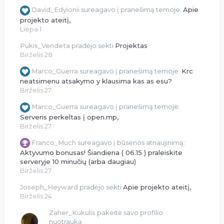
David_Edyionii
sureagavo į pranešimą temoje:
Apie
projekto ateitį,
Liepa 1
Pukis_Vendeta
pradėjo sekti
Projektas
Birželis 28
Marco_Guerra
sureagavo į pranešimą temoje:
Krc
neatsimenu atsakymo y klausima kas as esu?
Birželis 27
Marco_Guerra
sureagavo į pranešimą temoje:
Serveris perkeltas į open.mp,
Birželis 27
Franco_Much
sureagavo į būsenos atnaujinimą:
Aktyvumo bonusas! Šiandiena ( 06.15 ) praleiskite
serveryje 10 minučių (arba daugiau)
Birželis 27
Joseph_Heyward
pradėjo sekti
Apie projekto ateitį,
Birželis 24
Zaher_Kukulis
pakeitė savo profilio
nuotrauką