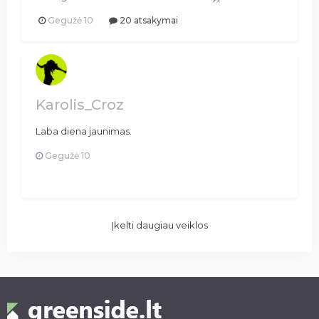
Gegužė 10
20 atsakymai
Karolis_Croz
Laba diena jaunimas.
Gegužė 10
Įkelti daugiau veiklos