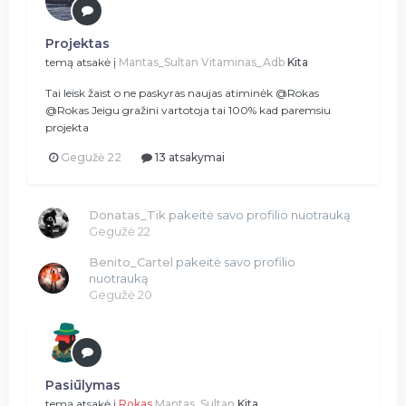
Projektas
temą atsakė į
Mantas_Sultan
Vitaminas_Adb
Kita
Tai leisk žaist o ne paskyras naujas atiminėk @Rokas
@Rokas Jeigu gražini vartotoja tai 100% kad paremsiu
projekta
Gegužė 22
13 atsakymai
Donatas_Tik
pakeitė savo profilio nuotrauką
Gegužė 22
Benito_Cartel
pakeitė savo profilio
nuotrauką
Gegužė 20
Pasiūlymas
temą atsakė į
Rokas
Mantas_Sultan
Kita