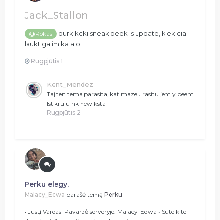
Jack_Stallon
durk koki sneak peek is update, kiek cia
@Rokas
laukt galim ka alo
Rugpjūtis 1
Kent_Mendez
Taj ten tema parasita, kat mazeu rasitu jem y peem.
Istikruiu nk newiksta
Rugpjūtis 2
Perku elegy.
Malacy_Edwa
parašė temą
Perku
• Jūsų Vardas_Pavardė serveryje: Malacy_Edwa • Suteikite