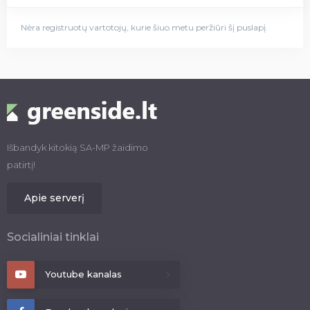
Nėra registruotų vartotojų, kurie šiuo metu peržiūri šį puslapį.
Išbandyk kitokią SA-MP žaidimo
patirtį!
Apie serverį
Socialiniai tinklai
Youtube kanalas