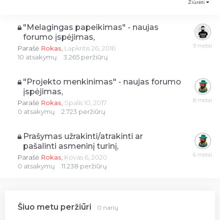
Žiūrėti
"Melagingas papeikimas" - naujas
forumo įspėjimas,
Parašė
Rokas
,
Lapkritis 26, 2016
10
atsakymų
3.265
peržiūrų
"Projekto menkinimas" - naujas forumo
įspėjimas,
Parašė
Rokas
,
Spalis 10, 2017
0
atsakymų
2.723
peržiūrų
Prašymas užrakinti/atrakinti ar
pašalinti asmeninį turinį,
Parašė
Rokas
,
Kovas 6, 2020
0
atsakymų
11.238
peržiūrų
Šiuo metu peržiūri
0 narių