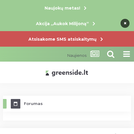
Naujokų metas!
×
×
×
Akcija „Aukok Milijoną“
Atsisakome SMS atsiskaitymų
Naujienos
Forumas