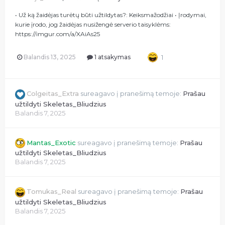
• Už ką žaidėjas turėtų būti užtildytas?: Keiksmažodžiai • Įrodymai,
kurie įrodo, jog žaidėjas nusižengė serverio taisyklėms:
https://imgur.com/a/XAiAs25
Balandis 13, 2025
1 atsakymas
1
Colgeitas_Extra
sureagavo į pranešimą temoje:
Prašau
užtildyti Skeletas_Bliudzius
Balandis 7, 2025
Mantas_Exotic
sureagavo į pranešimą temoje:
Prašau
užtildyti Skeletas_Bliudzius
Balandis 7, 2025
Tomukas_Real
sureagavo į pranešimą temoje:
Prašau
užtildyti Skeletas_Bliudzius
Balandis 7, 2025