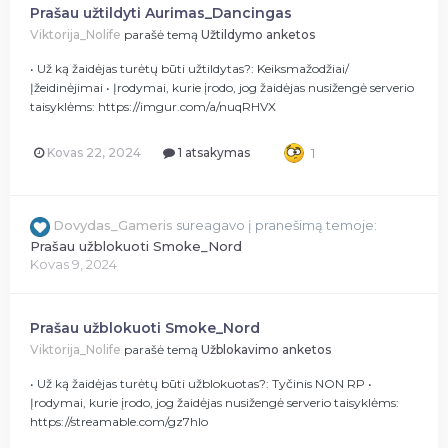
Prašau užtildyti Aurimas_Dancingas
Viktorija_Nolife
parašė temą
Užtildymo anketos
• Už ką žaidėjas turėtų būti užtildytas?: Keiksmažodžiai/
Įžeidinėjimai • Įrodymai, kurie įrodo, jog žaidėjas nusižengė serverio
taisyklėms: https://imgur.com/a/nuqRHVX
Kovas 22, 2024
1 atsakymas
1
Dovydas_Gameris
sureagavo į pranešimą temoje:
Prašau užblokuoti Smoke_Nord
Kovas 9, 2024
Prašau užblokuoti Smoke_Nord
Viktorija_Nolife
parašė temą
Užblokavimo anketos
• Už ką žaidėjas turėtų būti užblokuotas?: Tyčinis NON RP •
Įrodymai, kurie įrodo, jog žaidėjas nusižengė serverio taisyklėms:
https://streamable.com/gz7hlo