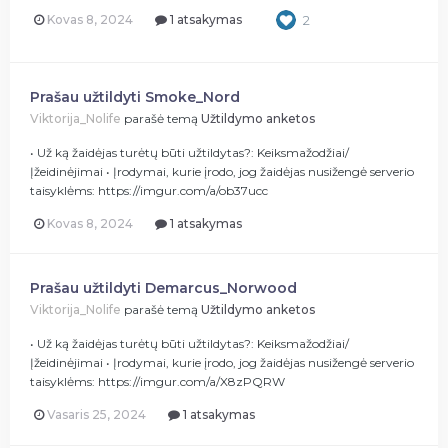
Kovas 8, 2024
1 atsakymas
2
Prašau užtildyti Smoke_Nord
Viktorija_Nolife
parašė temą
Užtildymo anketos
• Už ką žaidėjas turėtų būti užtildytas?: Keiksmažodžiai/
Įžeidinėjimai • Įrodymai, kurie įrodo, jog žaidėjas nusižengė serverio
taisyklėms: https://imgur.com/a/ob37ucc
Kovas 8, 2024
1 atsakymas
Prašau užtildyti Demarcus_Norwood
Viktorija_Nolife
parašė temą
Užtildymo anketos
• Už ką žaidėjas turėtų būti užtildytas?: Keiksmažodžiai/
Įžeidinėjimai • Įrodymai, kurie įrodo, jog žaidėjas nusižengė serverio
taisyklėms: https://imgur.com/a/X8zPQRW
Vasaris 25, 2024
1 atsakymas