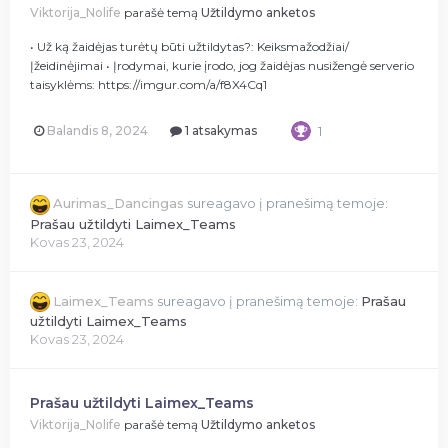
Viktorija_Nolife
parašė temą
Užtildymo anketos
• Už ką žaidėjas turėtų būti užtildytas?: Keiksmažodžiai/
Įžeidinėjimai • Įrodymai, kurie įrodo, jog žaidėjas nusižengė serverio
taisyklėms: https://imgur.com/a/f8X4Cq1
Balandis 8, 2024
1 atsakymas
1
Aurimas_Dancingas
sureagavo į pranešimą temoje:
Prašau užtildyti Laimex_Teams
Kovas 23, 2024
Laimex_Teams
sureagavo į pranešimą temoje:
Prašau
užtildyti Laimex_Teams
Kovas 23, 2024
Prašau užtildyti Laimex_Teams
Viktorija_Nolife
parašė temą
Užtildymo anketos