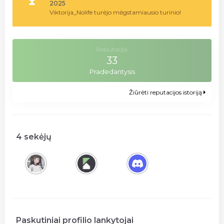
2025
Viktorija_Nolife turėjo mėgstamiausio turinio!
Reputacija
33
Pradedantysis
Žiūrėti reputacijos istoriją
4 sekėjų
Paskutiniai profilio lankytojai