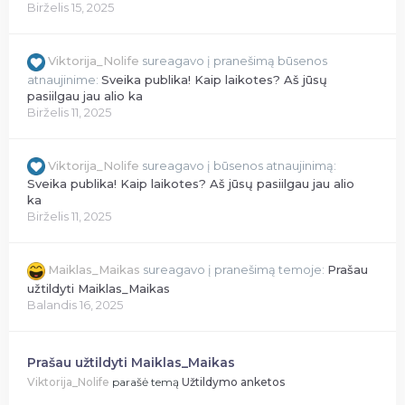
Birželis 15, 2025
Viktorija_Nolife
sureagavo į pranešimą būsenos
atnaujinime:
Sveika publika! Kaip laikotes? Aš jūsų
pasiilgau jau alio ka
Birželis 11, 2025
Viktorija_Nolife
sureagavo į būsenos atnaujinimą:
Sveika publika! Kaip laikotes? Aš jūsų pasiilgau jau alio
ka
Birželis 11, 2025
Maiklas_Maikas
sureagavo į pranešimą temoje:
Prašau
užtildyti Maiklas_Maikas
Balandis 16, 2025
Prašau užtildyti Maiklas_Maikas
Viktorija_Nolife
parašė temą
Užtildymo anketos