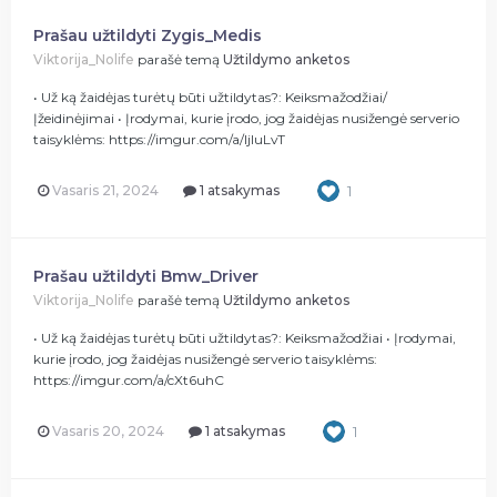
Prašau užtildyti Zygis_Medis
Viktorija_Nolife
parašė temą
Užtildymo anketos
• Už ką žaidėjas turėtų būti užtildytas?: Keiksmažodžiai/
Įžeidinėjimai • Įrodymai, kurie įrodo, jog žaidėjas nusižengė serverio
taisyklėms: https://imgur.com/a/ljIuLvT
Vasaris 21, 2024
1 atsakymas
1
Prašau užtildyti Bmw_Driver
Viktorija_Nolife
parašė temą
Užtildymo anketos
• Už ką žaidėjas turėtų būti užtildytas?: Keiksmažodžiai • Įrodymai,
kurie įrodo, jog žaidėjas nusižengė serverio taisyklėms:
https://imgur.com/a/cXt6uhC
Vasaris 20, 2024
1 atsakymas
1