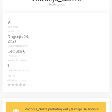
Neaktyvus
91
Turinio
skaičius
Rugsėjis 24,
2021
Užsiregistravo
Gegužė 6
Paskutinį
kartą lankėsi
1
Laimėta dienų
Nario
efektyvumas
Viktorija_Nolife paskutinį kartą laimėjo Balandis 16