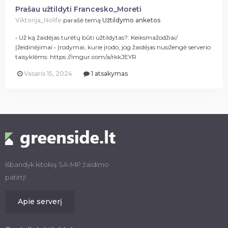
Prašau užtildyti Francesko_Moreti
Viktorija_Nolife
parašė temą
Užtildymo anketos
• Už ką žaidėjas turėtų būti užtildytas?: Keiksmažodžiai/
Įžeidinėjimai • Įrodymai, kurie įrodo, jog žaidėjas nusižengė serverio
taisyklėms: https://imgur.com/a/rkkJEYR
Vasaris 15, 2024
1 atsakymas
Išbandyk kitokią SA-MP žaidimo
patirtį!
Apie serverį