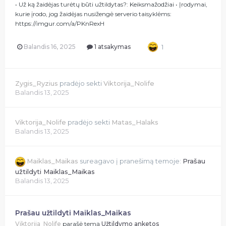
• Už ką žaidėjas turėtų būti užtildytas?: Keiksmažodžiai • Įrodymai,
kurie įrodo, jog žaidėjas nusižengė serverio taisyklėms:
https://imgur.com/a/PKnRexH
Balandis 16, 2025
1 atsakymas
1
Zygis_Ryzius
pradėjo sekti
Viktorija_Nolife
Balandis 13, 2025
Viktorija_Nolife
pradėjo sekti
Matas_Halaks
Balandis 13, 2025
Maiklas_Maikas
sureagavo į pranešimą temoje:
Prašau
užtildyti Maiklas_Maikas
Balandis 13, 2025
Prašau užtildyti Maiklas_Maikas
Viktorija_Nolife
parašė temą
Užtildymo anketos