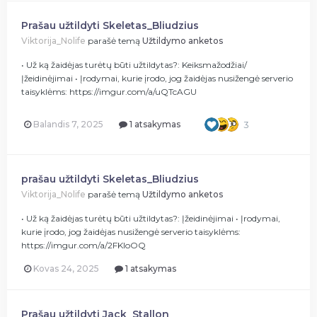
Prašau užtildyti Skeletas_Bliudzius
Viktorija_Nolife
parašė temą
Užtildymo anketos
• Už ką žaidėjas turėtų būti užtildytas?: Keiksmažodžiai/
Įžeidinėjimai • Įrodymai, kurie įrodo, jog žaidėjas nusižengė serverio
taisyklėms: https://imgur.com/a/uQTcAGU
Balandis 7, 2025
1 atsakymas
3
prašau užtildyti Skeletas_Bliudzius
Viktorija_Nolife
parašė temą
Užtildymo anketos
• Už ką žaidėjas turėtų būti užtildytas?: Įžeidinėjimai • Įrodymai,
kurie įrodo, jog žaidėjas nusižengė serverio taisyklėms:
https://imgur.com/a/2FKIoOQ
Kovas 24, 2025
1 atsakymas
Prašau užtildyti Jack_Stallon