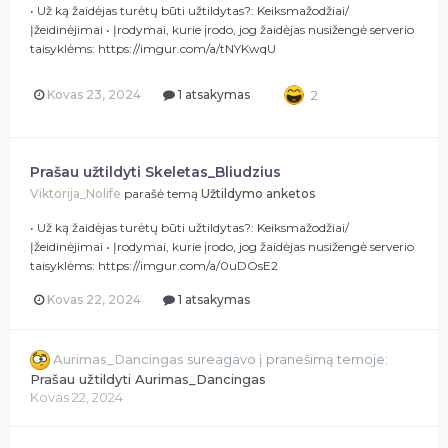
• Už ką žaidėjas turėtų būti užtildytas?: Keiksmažodžiai/
Įžeidinėjimai • Įrodymai, kurie įrodo, jog žaidėjas nusižengė serverio
taisyklėms: https://imgur.com/a/tNYKwqU
Kovas 23, 2024
1 atsakymas
2
Prašau užtildyti Skeletas_Bliudzius
Viktorija_Nolife
parašė temą
Užtildymo anketos
• Už ką žaidėjas turėtų būti užtildytas?: Keiksmažodžiai/
Įžeidinėjimai • Įrodymai, kurie įrodo, jog žaidėjas nusižengė serverio
taisyklėms: https://imgur.com/a/0uDOsE2
Kovas 22, 2024
1 atsakymas
Aurimas_Dancingas
sureagavo į pranešimą temoje:
Prašau užtildyti Aurimas_Dancingas
Kovas 22, 2024