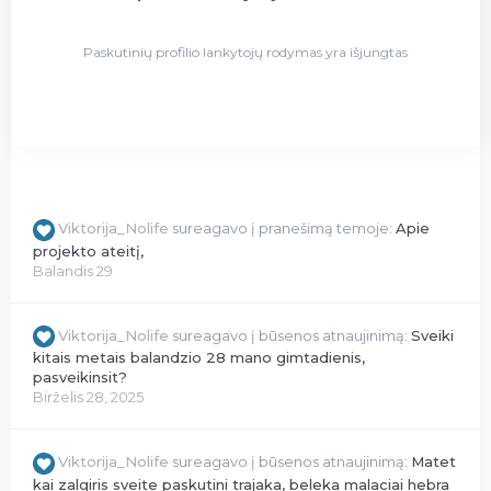
Paskutinių profilio lankytojų rodymas yra išjungtas
Viktorija_Nolife
sureagavo į pranešimą temoje:
Apie
projekto ateitį,
Balandis 29
Viktorija_Nolife
sureagavo į būsenos atnaujinimą:
Sveiki
kitais metais balandzio 28 mano gimtadienis,
pasveikinsit?
Birželis 28, 2025
Viktorija_Nolife
sureagavo į būsenos atnaujinimą:
Matet
kai zalgiris sveite paskutini trajaka, beleka malaciai hebra