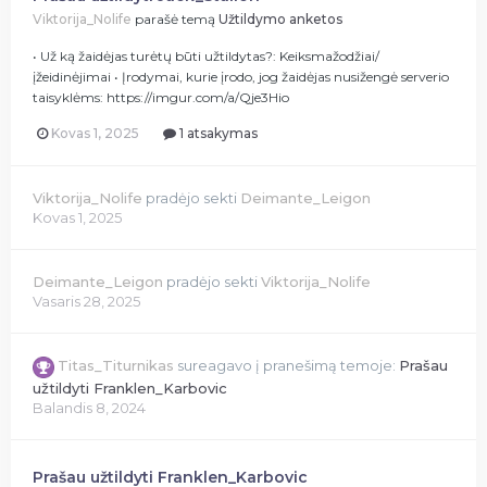
Viktorija_Nolife
parašė temą
Užtildymo anketos
• Už ką žaidėjas turėtų būti užtildytas?: Keiksmažodžiai/
įžeidinėjimai • Įrodymai, kurie įrodo, jog žaidėjas nusižengė serverio
taisyklėms: https://imgur.com/a/Qje3Hio
Kovas 1, 2025
1 atsakymas
Viktorija_Nolife
pradėjo sekti
Deimante_Leigon
Kovas 1, 2025
Deimante_Leigon
pradėjo sekti
Viktorija_Nolife
Vasaris 28, 2025
Titas_Titurnikas
sureagavo į pranešimą temoje:
Prašau
užtildyti Franklen_Karbovic
Balandis 8, 2024
Prašau užtildyti Franklen_Karbovic