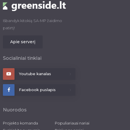
Išbandyk kitokią SA-MP žaidimo
patirtį!
Apie serverį
Socialiniai tinklai
Youtube kanalas
Facebook puslapis
Nuorodos
Projekto komanda
Populiariausi nariai