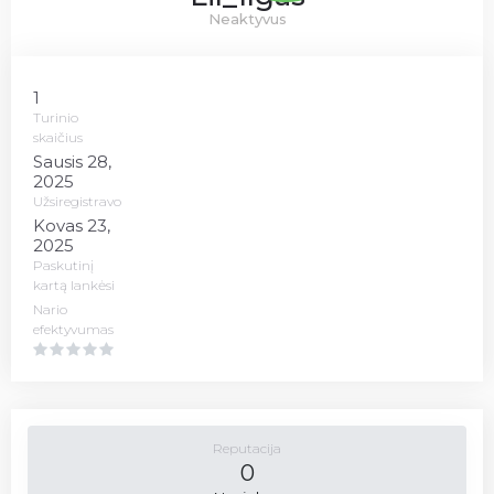
Neaktyvus
1
Turinio
skaičius
Sausis 28,
2025
Užsiregistravo
Kovas 23,
2025
Paskutinį
kartą lankėsi
Nario
efektyvumas
Reputacija
0