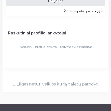
Naujokas
Žiūrėti reputacijos istoriją
Paskutiniai profilio lankytojai
Paskutinių profilio lankytojų rodymas yra išjungtas
Lil_Ilgas neturi veiklos kurią galėtų parodyti