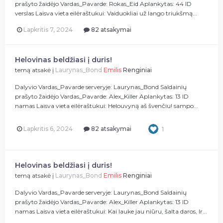
prašyto žaidėjo Vardas_Pavarde: Rokas_Eid Aplankytas: 44 ID
verslas Laisva vieta eilėraštukui: Vaiduokliai už lango triukšmą...
Lapkritis 7, 2024
82 atsakymai
Helovinas beldžiasi į duris!
temą atsakė į
Laurynas_Bond
Emilis
Renginiai
Dalyvio Vardas_Pavarde serveryje: Laurynas_Bond Saldainių
prašyto žaidėjo Vardas_Pavarde: Alex_Killer Aplankytas: 13 ID
namas Laisva vieta eilėraštukui: Helouvyną aš švenčiu! sampo...
Lapkritis 6, 2024
82 atsakymai
1
Helovinas beldžiasi į duris!
temą atsakė į
Laurynas_Bond
Emilis
Renginiai
Dalyvio Vardas_Pavarde serveryje: Laurynas_Bond Saldainių
prašyto žaidėjo Vardas_Pavarde: Alex_Killer Aplankytas: 13 ID
namas Laisva vieta eilėraštukui: Kai lauke jau niūru, šalta daros, Ir...