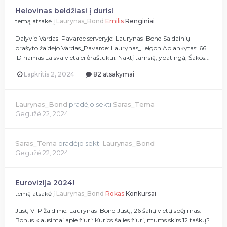
Helovinas beldžiasi į duris!
temą atsakė į
Laurynas_Bond
Emilis
Renginiai
Dalyvio Vardas_Pavarde serveryje: Laurynas_Bond Saldainių
prašyto žaidėjo Vardas_Pavarde: Laurynas_Leigon Aplankytas: 66
ID namas Laisva vieta eilėraštukui: Naktį tamsią, ypatingą, Šakos...
Lapkritis 2, 2024
82 atsakymai
Laurynas_Bond
pradėjo sekti
Saras_Tema
Gegužė 22, 2024
Saras_Tema
pradėjo sekti
Laurynas_Bond
Gegužė 22, 2024
Eurovizija 2024!
temą atsakė į
Laurynas_Bond
Rokas
Konkursai
Jūsų V_P žaidime: Laurynas_Bond Jūsų, 26 šalių vietų spėjimas:
Bonus klausimai apie žiuri: Kurios šalies žiuri, mums skirs 12 taškų?