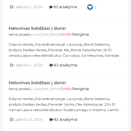
Lapkritis 5, 2024
82 atsakymai
1
Helovinas beldžiasi į duris!
temą atsakė į
Laurynas_Bond
Emilis
Renginiai
Dalyvio Vardas_Pavarde serveryje: Laurynas_Bond Saldainių
prašyto žaidėjo Vardas_Pavarde: Kle_Bonas Aplankytas: 25 ID
verslas Laisva vieta eilėraštukui: Čia ruduo, čia Helovinas, Rankoje...
Lapkritis 4, 2024
82 atsakymai
Helovinas beldžiasi į duris!
temą atsakė į
Laurynas_Bond
Emilis
Renginiai
Dalyvio Vardas_Pavarde serveryje: Laurynas_Bond Saldainių
prašyto žaidėjo Vardas_Pavarde: Vycka_Flex Aplankytas: 224 ID
namas Laisva vieta eilėraštukui: Rudenį smagu ir linksma, Laimė...
Lapkritis 3, 2024
82 atsakymai