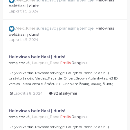
beldžiasi į duris!
Lapkritis 9, 2024
Alex_Killer
sureagavo į pranešimą temoje:
Helovinas
beldžiasi į duris!
Lapkritis 9, 2024
Helovinas beldžiasi į duris!
temą atsakė į
Laurynas_Bond
Emilis
Renginiai
Dalyvio Vardas_Pavarde serveryje: Laurynas_Bond Saldainių
prašyto žaidėjo Vardas_Pavarde: Oliver_Brown Aplankytas: 43 ID
verslas Laisva vieta eilėraštukui: Griebkim žvakę, kaukę, šluotą - ...
Lapkritis 8, 2024
82 atsakymai
Helovinas beldžiasi į duris!
temą atsakė į
Laurynas_Bond
Emilis
Renginiai
Dalyvio Vardas_Pavarde serveryje: Laurynas_Bond Saldainių