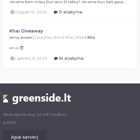
Ukraina Kam mūsų žiuri skirs 12 taškų? Ukrainai Kuri šalis gaus...
Gegužė 10, 2024
31 atsakymai
Khai Giveaway
temą atsakė į
Laurynas_Bond
Khai_Weed
Kita
im in 😇
Lapkritis 21, 2023
64 atsakymai
Išbandyk kitokią SA-MP žaidimo
patirtį!
Apie serverį