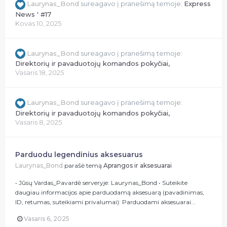
Laurynas_Bond
sureagavo į pranešimą temoje:
Express
News ' #17
Kovas 10, 2025
Laurynas_Bond
sureagavo į pranešimą temoje:
Direktorių ir pavaduotojų komandos pokyčiai,
Vasaris 18, 2025
Laurynas_Bond
sureagavo į pranešimą temoje:
Direktorių ir pavaduotojų komandos pokyčiai,
Vasaris 8, 2025
Parduodu legendinius aksesuarus
Laurynas_Bond
parašė temą
Aprangos ir aksesuarai
• Jūsų Vardas_Pavardė serveryje: Laurynas_Bond • Suteikite
daugiau informacijos apie parduodamą aksesuarą (pavadinimas,
ID, retumas, suteikiami privalumai): Parduodami aksesuarai...
Vasaris 6, 2025