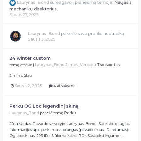
Laurynas_Bond
sureagavo į pranešimą temoje:
Naujasis
mechanikų direktorius,
Sausis 27, 2025
Laurynas_Bond
pakeitė savo profilio nuotrauką
Sausis 3, 2025
24 winter custom
temą atsakė į
Laurynas_Bond
James_Vercceti
Transportas
2 mln siūlau
Sausis 2, 2025
4 atsakymai
Perku OG Loc legendinį skiną
Laurynas_Bond
parašė temą
Perku
Jūsų Vardas_Pavardė serveryje: Laurynas_Bond • Suteikite daugiau
informacijos apie perkamas aprangas (pavadinimas, ID, retumas):
Og Loc skinas. 293 ID • Siūloma kaina: 70k Susisiekti ingame -...