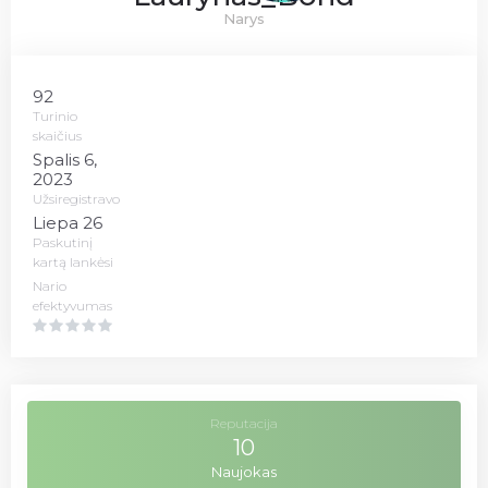
Narys
92
Turinio
skaičius
Spalis 6,
2023
Užsiregistravo
Liepa 26
Paskutinį
kartą lankėsi
Nario
efektyvumas
Reputacija
10
Naujokas