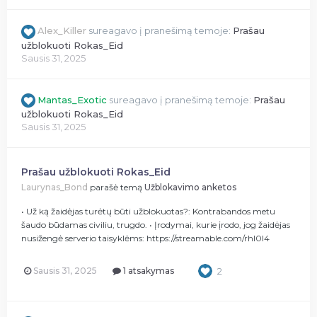
Alex_Killer
sureagavo į pranešimą temoje:
Prašau
užblokuoti Rokas_Eid
Sausis 31, 2025
Mantas_Exotic
sureagavo į pranešimą temoje:
Prašau
užblokuoti Rokas_Eid
Sausis 31, 2025
Prašau užblokuoti Rokas_Eid
Laurynas_Bond
parašė temą
Užblokavimo anketos
• Už ką žaidėjas turėtų būti užblokuotas?: Kontrabandos metu
šaudo būdamas civiliu, trugdo. • Įrodymai, kurie įrodo, jog žaidėjas
nusižengė serverio taisyklėms: https://streamable.com/rhl0l4
Sausis 31, 2025
1 atsakymas
2