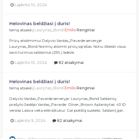
Lapkritis 10, 2024
Helovinas beldžiasi į duris!
temą atsakė į
Laurynas_Bond
Emilis
Renginiai
Prizų atsiėmimui Dalyvio Vardas_Pavarde serveryje:
Laurynas_Bond Norimų atsiimti prizų sąrašas: Noriu iškeisti visus
savo turimus saldainius (251) į /adeze.
Lapkritis 10, 2024
82 atsakymai
Helovinas beldžiasi į duris!
temą atsakė į
Laurynas_Bond
Emilis
Renginiai
Dalyvio Vardas_Pavarde serveryje: Laurynas_Bond Saldainių
prašyto žaidėjo Vardas_Pavarde: Oliver_Brown Aplankytas: 43 ID
verslas Laisva vieta eilėraštukui: Gal pokštą suskelsi, Saldainį gal...
Lapkritis 9, 2024
82 atsakymai
Alex_Killer
sureagavo į pranešimą temoje:
Helovinas