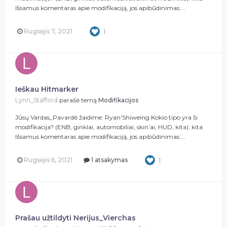
Išsamus komentaras apie modifikaciją, jos apibūdinimas:...
Rugsėjis 7, 2021
1
Ieškau Hitmarker
Lynn_Stafford
parašė temą
Modifikacijos
Jūsų Vardas_Pavardė žaidime: Ryan'Shiweing Kokio tipo yra ši
modifikacija? (ENB, ginklai, automobiliai, skin’ai, HUD, kita): kita
Išsamus komentaras apie modifikaciją, jos apibūdinimas:...
Rugsėjis 6, 2021
1 atsakymas
1
Prašau užtildyti Nerijus_Vierchas