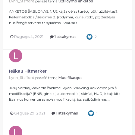
Lynn_Stafford
parašė temą
Užtildymo anketos
ANKETOS ŠABLONAS, 1. Už ką žaidėjas turėtų būti užtildytas?:
Keiksmažodžiai/įžeidimai 2. Įrodymai, kurie įrodo, jog žaidėjas
nusižengė serverio taisyklėms: Spausk !
Rugsėjis 4, 2021
1 atsakymas
2
Ieškau Hitmarker
Lynn_Stafford
parašė temą
Modifikacijos
Jūsų Vardas_Pavardė žaidime: Ryan'Shiweing Kokio tipo yra ši
modifikacija? (ENB, ginklai, automobiliai, skin’ai, HUD, kita): kita
Išsamus komentaras apie modifikaciją, jos apibūdinimas:...
Gegužė 29, 2021
1 atsakymas
1