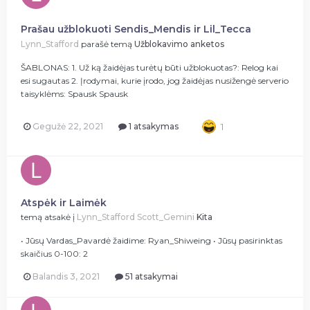
Prašau užblokuoti Sendis_Mendis ir Lil_Tecca
Lynn_Stafford
parašė temą
Užblokavimo anketos
ŠABLONAS: 1. Už ką žaidėjas turėtų būti užblokuotas?: Relog kai
esi sugautas 2. Įrodymai, kurie įrodo, jog žaidėjas nusižengė serverio
taisyklėms: Spausk Spausk
Gegužė 22, 2021
1 atsakymas
1
Atspėk ir Laimėk
temą atsakė į
Lynn_Stafford
Scott_Gemini
Kita
• Jūsų Vardas_Pavardė žaidime: Ryan_Shiweing • Jūsų pasirinktas
skaičius 0-100: 2
Balandis 3, 2021
51 atsakymai