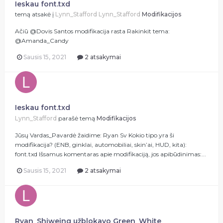
Ieskau font.txd
temą atsakė į
Lynn_Stafford
Lynn_Stafford
Modifikacijos
Ačiū @Dovis Santos modifikacija rasta Rakinkit tema:
@Amanda_Candy
Sausis 15, 2021
2 atsakymai
Ieskau font.txd
Lynn_Stafford
parašė temą
Modifikacijos
Jūsų Vardas_Pavardė žaidime: Ryan Sv Kokio tipo yra ši
modifikacija? (ENB, ginklai, automobiliai, skin’ai, HUD, kita):
font.txd Išsamus komentaras apie modifikaciją, jos apibūdinimas:...
Sausis 15, 2021
2 atsakymai
Ryan_Shiweing užblokavo Green_White