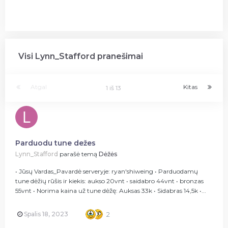
Visi Lynn_Stafford pranešimai
Atgal
Kitas
1 iš 13
Parduodu tune dežes
Lynn_Stafford
parašė temą
Dėžės
• Jūsų Vardas_Pavardė serveryje: ryan'shiweing • Parduodamų
tune dėžių rūšis ir kiekis: aukso 20vnt • saidabro 44vnt • bronzas
55vnt • Norima kaina už tune dėžę: Auksas 33k • Sidabras 14,5k •...
Spalis 18, 2023
2