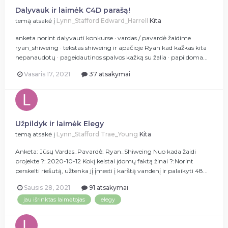
Dalyvauk ir laimėk C4D parašą!
temą atsakė į
Lynn_Stafford
Edward_Harrell
Kita
anketa norint dalyvauti konkurse · vardas / pavardė žaidime
ryan_shiweing · tekstas shiweing ir apačioje Ryan kad kažkas kita
nepanaudotų · pageidautinos spalvos kažką su žalia · papildoma...
Vasaris 17, 2021
37 atsakymai
Užpildyk ir laimėk Elegy
temą atsakė į
Lynn_Stafford
Trae_Young
Kita
Anketa: Jūsų Vardas_Pavardė: Ryan_Shiweing Nuo kada žaidi
projekte ?: 2020-10-12 Kokį keistai įdomų faktą žinai ?:Norint
perskelti riešutą, užtenka jį įmesti į karštą vandenį ir palaikyti 48...
Sausis 28, 2021
91 atsakymai
jau išrinktas laimėtojas
elegy