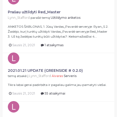
Prašau užtildyti Red_Master
Lynn_Stafford
parašė temą
Užtildymo anketos
ANKETOS ŠABLONAS, 1. Jūsų Vardas_Pavardė serveryje: Ryan_S 2.
Žaidėjo, kurį turėtų užtildyti Vardas_Pavardė serveryje:Red_Master
3. Už ką žaidėjas turėtų būti užtildytas?: Keiksmažodžiai 4...
Sausis 21, 2021
1 atsakymas
2021.01.21 UPDATE (GREENSIDE # 0.2.0)
temą atsakė į
Lynn_Stafford
Aivaras
Serveris
Tikra labai gerai padirbėta ir pagaliau galima jau pamatyti viešai.
Sausis 21, 2021
55 atsakymai