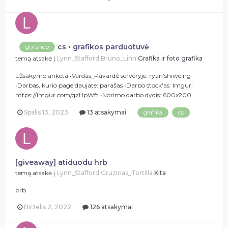
cs • grafikos parduotuvė
gfx shop
temą atsakė į
Lynn_Stafford
Bruno_Linn
Grafika ir foto grafika
Užsakymo anketa •Vardas_Pavardė serveryje: ryan'shiweing
•Darbas, kurio pageidaujate: parašas •Darbo stock'as: Imgur:
https://imgur.com/qzHpWft •Norimo darbo dydis: 600x200 ...
Spalis 13, 2023
13 atsakymai
grafika
cs
[giveaway] atiduodu hrb
temą atsakė į
Lynn_Stafford
Gruzinas_Tortilla
Kita
brb
Birželis 2, 2022
126 atsakymai