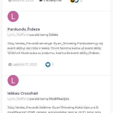
Sausis 8, 2022
3 atsakymai
2
Parduodu /hdeze
Lynn_Stafford
parašė temą
Dėžės
Jūsų Vardas_Pavardė serveryje: Ryan_Shiweing Parduodamų(-os)
event dėžių(-ės) rūšis ir kiekis: 10vnt Norima kaina už event dėžę:
120k/vnt Nuotrauka su įrodymu, kad turite event dėžių (/hdeze...
Lapkritis 17, 2021
1
Ieškau Crosshair
Lynn_Stafford
parašė temą
Modifikacijos
Jūsų Vardas_Pavardė žaidime: Ryan'Shiweing Kokio tipo yra ši
modifikacija? (ENB, ginklai, automobiliai, skin’ai, HUD, kita): kita