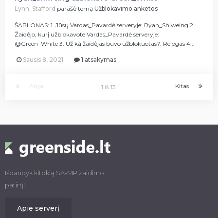
Lynn_Stafford
parašė temą
Užblokavimo anketos
ŠABLONAS: 1. Jūsų Vardas_Pavardė serveryje: Ryan_Shiweing 2.
Žaidėjo, kurį užblokavote Vardas_Pavardė serveryje:
@Green_White 3. Už ką žaidėjas buvo užblokuotas?: Relogas 4...
Sausis 8, 2021
1 atsakymas
Atgal
Kitas
1 iš 13
Išbandyk kitokią SA-MP žaidimo
patirtį!
Apie serverį