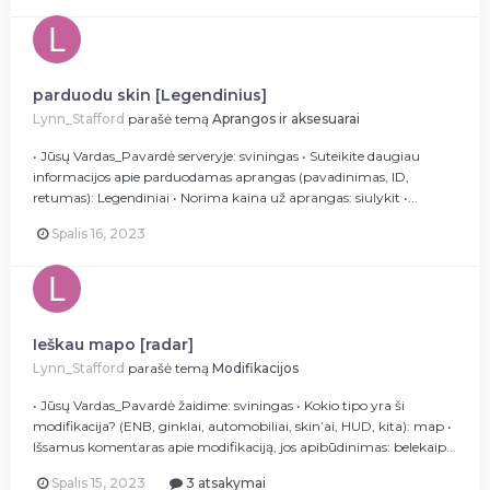
parduodu skin [Legendinius]
Lynn_Stafford
parašė temą
Aprangos ir aksesuarai
• Jūsų Vardas_Pavardė serveryje: sviningas • Suteikite daugiau
informacijos apie parduodamas aprangas (pavadinimas, ID,
retumas): Legendiniai • Norima kaina už aprangas: siulykit •...
Spalis 16, 2023
Ieškau mapo [radar]
Lynn_Stafford
parašė temą
Modifikacijos
• Jūsų Vardas_Pavardė žaidime: sviningas • Kokio tipo yra ši
modifikacija? (ENB, ginklai, automobiliai, skin’ai, HUD, kita): map •
Išsamus komentaras apie modifikaciją, jos apibūdinimas: belekaip...
Spalis 15, 2023
3 atsakymai