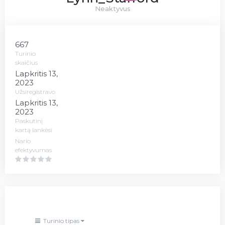
Neaktyvus
667
Turinio
skaičius
Lapkritis 13,
2023
Užsiregistravo
Lapkritis 13,
2023
Paskutinį
kartą lankėsi
Nario
efektyvumas
Turinio tipas