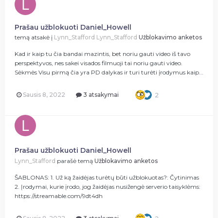
Prašau užblokuoti Daniel_Howell
temą atsakė į
Lynn_Stafford
Lynn_Stafford
Užblokavimo anketos
Kad ir kaip tu čia bandai mazintis, bet noriu gauti video iš tavo
perspektyvos, nes sakei visados filmuoji tai noriu gauti video.
Sėkmės Visu pirmą čia yra PD dalykas ir turi turėti įrodymus kaip...
Sausis 8, 2022
3 atsakymai
2
Prašau užblokuoti Daniel_Howell
Lynn_Stafford
parašė temą
Užblokavimo anketos
ŠABLONAS: 1. Už ką žaidėjas turėtų būti užblokuotas?: Čytinimas
2. Įrodymai, kurie įrodo, jog žaidėjas nusižengė serverio taisyklėms:
https://streamable.com/9dt4dh