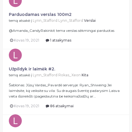
Parduodamas verslas 100m2
temą atsakė į
Lynn_Stafford
Lynn_Stafford
Verslai
@Amanda_CandyRakinkit tema verslas sėkmingai parduotas
Kovas 19, 2021
1 atsakymas
Užpildyk ir laimėk #2.
temą atsakė į
Lynn_Stafford
Rokas_Xeon
Kita
Šablonas: Jūsų Vardas_Pavardė serveryje: Ryan_Shiweing Jei
laimėsite, ką veiksite su vila: Su draugais šventę padarysim Laisva
vieta išsireikšti (pageidautina be keiksmažodžių ar...
Kovas 19, 2021
86 atsakymai