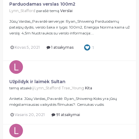
Parduodamas verslas 100m2
Lynn_Stafford
parašė temą
Verslai
Jūsų Vardas_Pavardė serveryje: Ryan_Shiweing Parduodamų
patalpų dydis, verslo šaka ir lygis: 100m2, Energija Norima kaina už
verslą: 4,5m Nuotraukos su verslo informacija:...
Kovas 5, 2021
1 atsakymas
1
Užpildyk ir laimėk Sultan
temą atsakė į
Lynn_Stafford
Trae_Young
Kita
Anketa: Jūsų Vardas_Pavardė: Ryan_Shiweing Koks yra jūsų
mėgstamiausias vaikystės filmukas?: Geniukas vudis
Vasaris 20, 2021
91 atsakymai