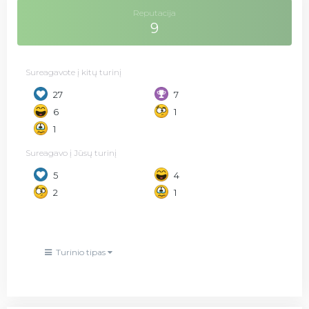
Reputacija
9
Sureagavote į kitų turinį
27
7
6
1
1
Sureagavo į Jūsų turinį
5
4
2
1
Turinio tipas