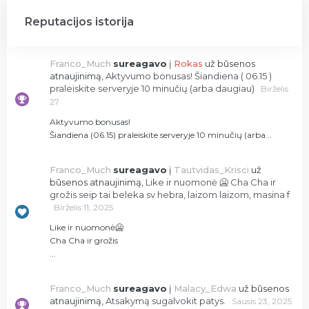
Reputacijos istorija
Franco_Much
sureagavo
į
Rokas
už būsenos
atnaujinimą,
Aktyvumo bonusas! Šiandiena ( 06.15 )
praleiskite serveryje 10 minučių (arba daugiau)
Birželis
27
Aktyvumo bonusas!
Šiandiena (06.15) praleiskite serveryje 10 minučių (arba...
Franco_Much
sureagavo
į
Tautvidas_Krisci
už
būsenos atnaujinimą,
Like ir nuomonė 🥶 Cha Cha ir
grožis seip tai beleka sv hebra, laizom laizom, masina f
Birželis 11, 2025
Like ir nuomonė🥶
Cha Cha ir grožis
...
Franco_Much
sureagavo
į
Malacy_Edwa
už būsenos
atnaujinimą,
Atsakymą sugalvokit patys.
Sausis 23, 2025