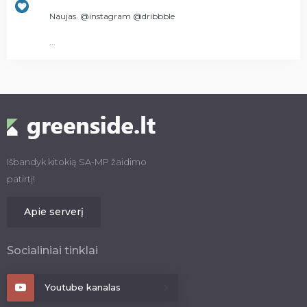
Naujas. @instagram @dribbble
...
Išbandyk kitokią SA-MP žaidimo
patirtį!
Apie serverį
Socialiniai tinklai
Youtube kanalas