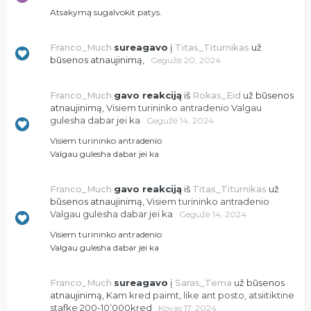
Atsakymą sugalvokit patys.
Franco_Much
sureagavo
į
Titas_Titurnikas
už
būsenos atnaujinimą,
Gegužė 20, 2024
Franco_Much
gavo reakciją
iš
Rokas_Eid
už būsenos
atnaujinimą,
Visiem turininko antradenio Valgau
gulesha dabar jei ka
Gegužė 14, 2024
Visiem turininko antradenio
Valgau gulesha dabar jei ka
Franco_Much
gavo reakciją
iš
Titas_Titurnikas
už
būsenos atnaujinimą,
Visiem turininko antradenio
Valgau gulesha dabar jei ka
Gegužė 14, 2024
Visiem turininko antradenio
Valgau gulesha dabar jei ka
Franco_Much
sureagavo
į
Saras_Tema
už būsenos
atnaujinimą,
Kam kred paimt, like ant posto, atsiitiktine
stafke 200-10’000kred
Kovas 17, 2024