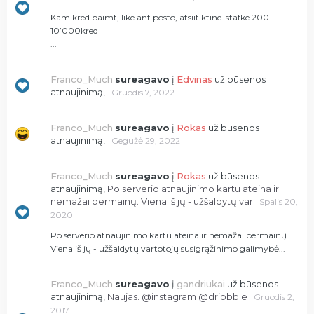
Kam kred paimt, like ant posto, atsiitiktine stafke 200-
10’000kred
...
Franco_Much
sureagavo
į
Edvinas
už būsenos
atnaujinimą,
Gruodis 7, 2022
Franco_Much
sureagavo
į
Rokas
už būsenos
atnaujinimą,
Gegužė 29, 2022
Franco_Much
sureagavo
į
Rokas
už būsenos
atnaujinimą,
Po serverio atnaujinimo kartu ateina ir
nemažai permainų. Viena iš jų - užšaldytų var
Spalis 20,
2020
Po serverio atnaujinimo kartu ateina ir nemažai permainų.
Viena iš jų - užšaldytų vartotojų susigrąžinimo galimybė...
Franco_Much
sureagavo
į
gandriukai
už būsenos
atnaujinimą,
Naujas. @instagram @dribbble
Gruodis 2,
2017