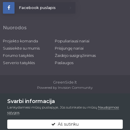
Facebook puslapis
Nuorodos
Projekto komanda
Populiariausi nariai
Susisiekite su mumis
Prisijungę nariai
Forumo taisyklės
Žaidėjo susigrąžinimas
Serverio taisyklės
Paslaugos
GreenSide.lt
Powered by Invision Community
2026 © greenside.lt
Svarbi informacija
Lankydamiesi mūsų puslapyje, Jūs sutinkate su mūsų
Naudojimosi
sąlygos
.
Aš sutinku