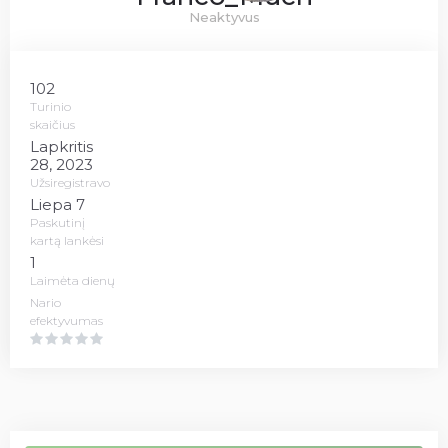
Neaktyvus
102
Turinio
skaičius
Lapkritis
28, 2023
Užsiregistravo
Liepa 7
Paskutinį
kartą lankėsi
1
Laimėta dienų
Nario
efektyvumas