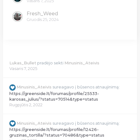
Vasaris 7, 2025
Fresh_Weed
Gruodis 25, 2024
Lukas_Bullet
pradėjo sekti
Minusinis_Ateivis
Vasaris 7, 2025
Minusinis_Ateivis
sureagavo į būsenos atnaujinimą:
https://greenside.lt/forumas/profile/25533-
karosas_julius/?status=70514&type=status
Rugpjūtis 2, 2022
Minusinis_Ateivis
sureagavo į būsenos atnaujinimą:
https://greenside.lt/forumas/profile/12426-
gruzinas_tortilla/?status=70486&type=status