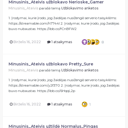
Minusinis_Ateivis užblokavo Nerioske_Gamer
Minusinis_Ateivis
parašė temą
Užblokavimo anketos
1. Įrodymai, kurie įrodo, jog žaidėjas nusižengė serverio taisyklėms:
https://streamable.com/h7744l 2. Įrodymai, kurie įrodo, jog žaidėjas
buvo nubaustas: https://ibb.co/fCnBFW2
Birželis 16, 2022
1 atsakymas
8
Minusinis_Ateivis užblokavo Pretty_Sure
Minusinis_Ateivis
parašė temą
Užblokavimo anketos
1. Įrodymai, kurie įrodo, jog žaidėjas nusižengė serverio taisyklėms:
https://streamable.com/y2f370 2. Įrodymai, kurie įrodo, jog žaidėjas
buvo nubaustas: https://ibb.co/6HqqL2p
Birželis 16, 2022
1 atsakymas
1
Minusinis_Ateivis užtildė Normalus_Pingas