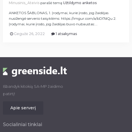
Minusinis_Ateivis
parašė temą
Užtildymo anketos
ANKETOS ŠABLONAS, 1. Įrodymai, kurie įrodo, jog žaidėjas
nusižengė serverio taisyklėms: https://imgur.com/a/bDl7dQu 2.
Įrodymai, kurie įrodo, jog žaidėjas buvo nubaustas:...
Gegužė 26, 2022
1 atsakymas
Išbandyk kitokią SA-MP žaidimo
patirtį!
Apie serverį
Socialiniai tinklai