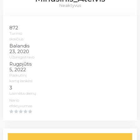
Neaktyvus
872
Turinio
skaičius
Balandis
23, 2020
Užsiregistravo
Rugpjūtis
5, 2022
Paskutinį
kartą lankėsi
3
Laimėta dienų
Nario
efektyvumas