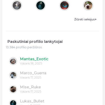
Žiūrėti sekėjus
Paskutiniai profilio lankytojai
13.384 profilio peržiūros
Mantas_Exotic
Vasaris 18, 2025
Marco_Guerra
Vasaris 17, 2025
Mise_Ruke
Vasaris 17, 2025
Lukas_Bullet