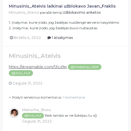
Minusinis_Ateivis laikinai užblokavo Javan_Fraklis
Minusinis_Ateivis
parašė temą
Užblokavimo anketos
1. Įrodymai, kurie įrodo, jog žaidėjas nusižengė serverio taisyklėms:
2. Įrodymai, kurie įrodo, jog žaidėjas buvo nubaustas:
Birželis 4, 2022
1 atsakymas
Minusinis_Ateivis
https://streamable.com/13cz9p
@Modestas_Wolf
@Airis_Huf
Gegužė 31, 2022
Rodyti senesnius komentarus
1 komentarai
Matucha_Boss
Reik lambo ar ne šokėjau tu x[)
@Airis_Huf
Gegužė 31, 2022