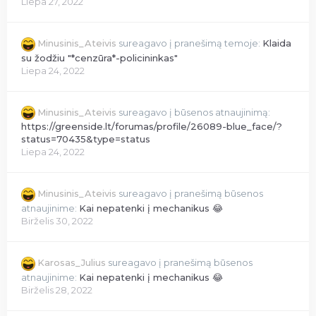
Liepa 27, 2022
Minusinis_Ateivis
sureagavo į pranešimą temoje:
Klaida
su žodžiu "*cenzūra*-policininkas"
Liepa 24, 2022
Minusinis_Ateivis
sureagavo į būsenos atnaujinimą:
https://greenside.lt/forumas/profile/26089-blue_face/?
status=70435&type=status
Liepa 24, 2022
Minusinis_Ateivis
sureagavo į pranešimą būsenos
atnaujinime:
Kai nepatenki į mechanikus 😂
Birželis 30, 2022
Karosas_Julius
sureagavo į pranešimą būsenos
atnaujinime:
Kai nepatenki į mechanikus 😂
Birželis 28, 2022