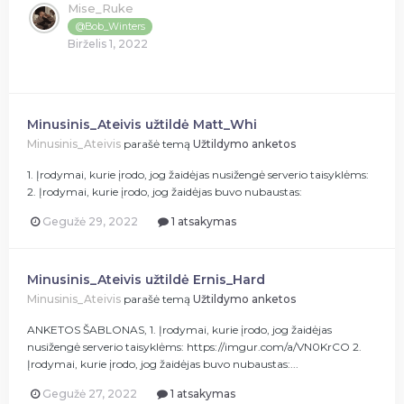
Mise_Ruke
@Bob_Winters
Birželis 1, 2022
Minusinis_Ateivis užtildė Matt_Whi
Minusinis_Ateivis
parašė temą
Užtildymo anketos
1. Įrodymai, kurie įrodo, jog žaidėjas nusižengė serverio taisyklėms:
2. Įrodymai, kurie įrodo, jog žaidėjas buvo nubaustas:
Gegužė 29, 2022
1 atsakymas
Minusinis_Ateivis užtildė Ernis_Hard
Minusinis_Ateivis
parašė temą
Užtildymo anketos
ANKETOS ŠABLONAS, 1. Įrodymai, kurie įrodo, jog žaidėjas
nusižengė serverio taisyklėms: https://imgur.com/a/VN0KrCO 2.
Įrodymai, kurie įrodo, jog žaidėjas buvo nubaustas:...
Gegužė 27, 2022
1 atsakymas