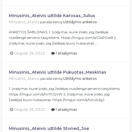
Minusinis_Ateivis užtildė Karosas_Julius
Minusinis_Ateivis
parašė temą
Užtildymo anketos
ANKETOS ŠABLONAS, 1. Įrodymai, kurie įrodo, jog žaidėjas
nusižengė serverio taisyklėms: https://imgur.com/a/GkROa6f 2.
Įrodymai, kurie įrodo, jog žaidėjas buvo nubaustas:...
Gegužė 26, 2022
1 atsakymas
Minusinis_Ateivis užtildė Pukuotas_Meskinas
Minusinis_Ateivis
parašė temą
Užtildymo anketos
1. Įrodymai, kurie įrodo, jog žaidėjas nusižengė serverio taisyklėms:
https://imgur.com/a/m7hJ2vW 2. Įrodymai, kurie įrodo, jog
žaidėjas buvo nubaustas: https://imgur.com/a/h2UA3gJ
Gegužė 26, 2022
1 atsakymas
Minusinis_Ateivis užtildė Stoned_Joe