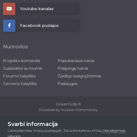
Youtube kanalas
Facebook puslapis
Nuorodos
Projekto komanda
Populiariausi nariai
Susisiekite su mumis
Prisijungę nariai
Forumo taisyklės
Žaidėjo susigrąžinimas
Serverio taisyklės
Paslaugos
GreenSide.lt
Powered by Invision Community
2026 © greenside.lt
Svarbi informacija
Lankydamiesi mūsų puslapyje, Jūs sutinkate su mūsų
Naudojimosi
sąlygos
.