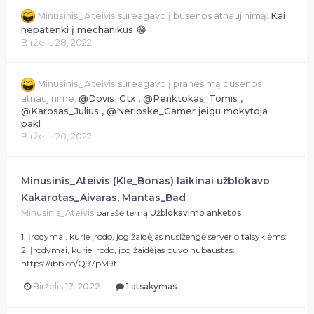
Minusinis_Ateivis
sureagavo į būsenos atnaujinimą:
Kai
nepatenki į mechanikus 😂
Birželis 28, 2022
Minusinis_Ateivis
sureagavo į pranešimą būsenos
atnaujinime:
@Dovis_Gtx , @Penktokas_Tomis ,
@Karosas_Julius , @Nerioske_Gamer jeigu mokytoja
pakl
Birželis 20, 2022
Minusinis_Ateivis (Kle_Bonas) laikinai užblokavo
Kakarotas_Aivaras, Mantas_Bad
Minusinis_Ateivis
parašė temą
Užblokavimo anketos
1. Įrodymai, kurie įrodo, jog žaidėjas nusižengė serverio taisyklėms:
2. Įrodymai, kurie įrodo, jog žaidėjas buvo nubaustas:
https://ibb.co/Q97pM9t
Birželis 17, 2022
1 atsakymas