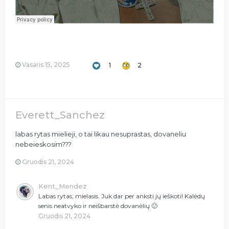
Vasaris 15, 2025
1
2
Everett_Sanchez
labas rytas mielieji, o tai likau nesuprastas, dovaneliu
nebeieskosim???
Gruodis 21, 2024
Kent_Mendez
Labas rytas, mielasis. Juk dar per anksti jų ieškoti! Kalėdų
senis neatvyko ir neišbarstė dovanėlių
🙂
Gruodis 21, 2024