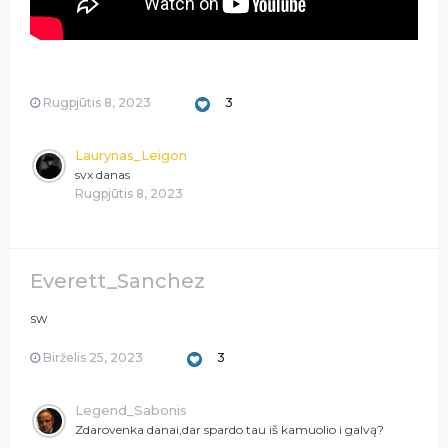
Rugpjūtis 8, 2023
3
Laurynas_Leigon
svx danas
Rugpjūtis 8, 2023
Everett_Sanchez
sw
Birželis 25, 2023
3
Legend_Sabonis
Zdarovenka danai,dar spardo tau iš kamuolio i galvą?