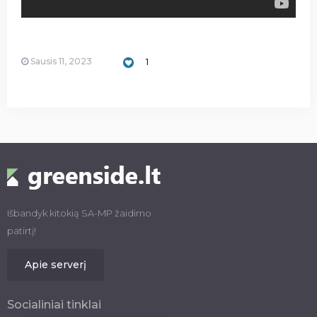
Sausis 11, 2023
1
Išbandyk kitokią SA-MP žaidimo
patirtį!
Apie serverį
Socialiniai tinklai