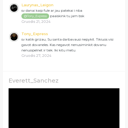
Laurynas_Leigon
sv danai kaip fule ar jau patekai i nba
paaiskink tu jam bsk
@Tony_Express
Gruodis 21, 2024
Tony_Express
sv katik grizau, Su santa darbavausi nepykit. Tikiuos visi
gavot dovaneles. Kas negavot nenusiminkit dovanu
nenusipelnet ir tiek. Iki kitu metu.
Gruodis 27, 2024
Everett_Sanchez