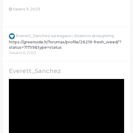
Vasaris 9, 2023
Everett_Sanchez
sureagavo į būsenos atnaujinimą:
https://greenside.lt/forumas/profile/26219-fresh_weed/?
status=71759&type=status
Vasaris 6, 2023
Everett_Sanchez