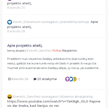
projekto ateitį,
Balandis 30
Kevin_Stevenson
sureagavo į pranešimą temoje:
Apie
projekto ateitį,
Balandis 28
Apie projekto ateitį,
temą atsakė į
Everett_Sanchez
Rokas
Naujienos
Pradėkim nuo visuotinio žaidėjų atblokavimo (kas turėtų būti
realu), galbūt kai kurie turės norą vėl žaisti ir pradėti iš naujo čia.
Tuomet pritraukime serverio žaidėjų idėjas, jų norus, jas susiekime...
Balandis 28
20 atsakymai
5
Everett_Sanchez
sureagavo į būsenos atnaujinimą:
https://www.youtube.com/watch?v=7aK8gk_I0L0 Rajone
vis dar šneka, kad Nerijus vis nei