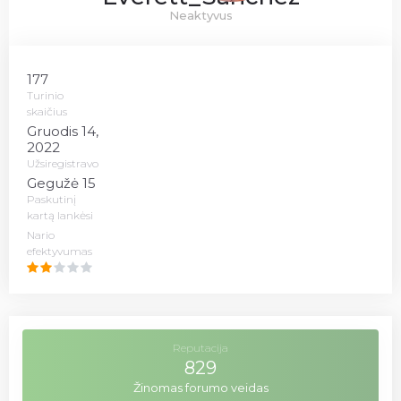
Neaktyvus
177
Turinio
skaičius
Gruodis 14,
2022
Užsiregistravo
Gegužė 15
Paskutinį
kartą lankėsi
Nario
efektyvumas
Reputacija
829
Žinomas forumo veidas