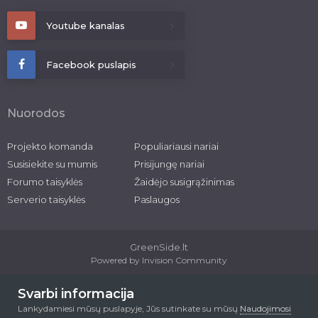
Youtube kanalas
Facebook puslapis
Nuorodos
Projekto komanda
Populiariausi nariai
Susisiekite su mumis
Prisijungę nariai
Forumo taisyklės
Žaidėjo susigrąžinimas
Serverio taisyklės
Paslaugos
GreenSide.lt
Powered by Invision Community
2026 © greenside.lt
Svarbi informacija
Lankydamiesi mūsų puslapyje, Jūs sutinkate su mūsų
Naudojimosi