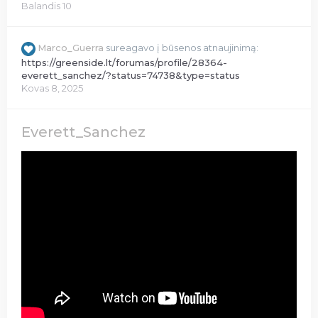
Balandis 10
Marco_Guerra
sureagavo į būsenos atnaujinimą:
https://greenside.lt/forumas/profile/28364-
everett_sanchez/?status=74738&type=status
Kovas 8, 2025
Everett_Sanchez