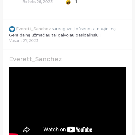
Birželis 26, 2023
1
Everett_Sanchez
sureagavo į būsenos atnaujinimą:
Gera dainą užmačiau tai galvojau pasidalinsiu †
Vasaris 27, 2023
Everett_Sanchez