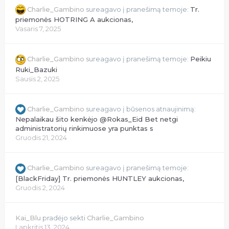
Charlie_Gambino
sureagavo į pranešimą temoje:
Tr.
priemonės HOTRING A aukcionas,
Vasaris 7, 2025
Charlie_Gambino
sureagavo į pranešimą temoje:
Peikiu
Ruki_Bazuki
Sausis 2, 2025
Charlie_Gambino
sureagavo į būsenos atnaujinimą:
Nepalaikau šito kenkėjo @Rokas_Eid Bet netgi
administratorių rinkimuose yra punktas s
Gruodis 21, 2024
Charlie_Gambino
sureagavo į pranešimą temoje:
[BlackFriday] Tr. priemonės HUNTLEY aukcionas,
Gruodis 2, 2024
Kai_Blu
pradėjo sekti
Charlie_Gambino
Lapkritis 13, 2024