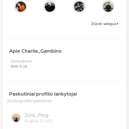
Žiūrėti sekėjus
Apie Charlie_Gambino
Gimtadienis
1999-11-26
Paskutiniai profilio lankytojai
25.534 profilio peržiūros
Joris_Ping
Rugsėjis 3, 2025