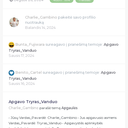
400m² lvl4
maistas
Charlie_Gambino
pakeitė savo profilio
nuotrauką
Balandis 14, 2024
Bunta_Fujiwara
sureagavo į pranešimą temoje:
Apgavo
Tryras_Vanduo
Sausis 17, 2024
Benito_Cartel
sureagavo į pranešimą temoje:
Apgavo
Tryras_Vanduo
Sausis 16, 2024
Apgavo Tryras_Vanduo
Charlie_Gambino
parašė temą
Apgaulės
• Jūsų Vardas_Pavardė: Charlie_Gambino • Jus apgavusio asmens
Vardas_Pavardė: Tryras_Vanduo • Apgavystės aplinkybės