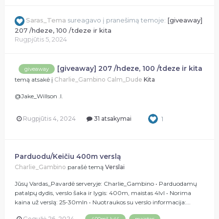
Saras_Tema
sureagavo į pranešimą temoje:
[giveaway]
207 /hdeze, 100 /tdeze ir kita
Rugpjūtis 5, 2024
[giveaway] 207 /hdeze, 100 /tdeze ir kita
giveaway
temą atsakė į
Charlie_Gambino
Calm_Dude
Kita
@Jake_Willson .l.
Rugpjūtis 4, 2024
31 atsakymai
1
Parduodu/Keičiu 400m verslą
Charlie_Gambino
parašė temą
Verslai
Jūsų Vardas_Pavardė serveryje: Charlie_Gambino • Parduodamų
patalpų dydis, verslo šaka ir lygis: 400m, maistas 4lvl • Norima
kaina už verslą: 25-30mln • Nuotraukos su verslo informacija:...
Gegužė 26, 2024