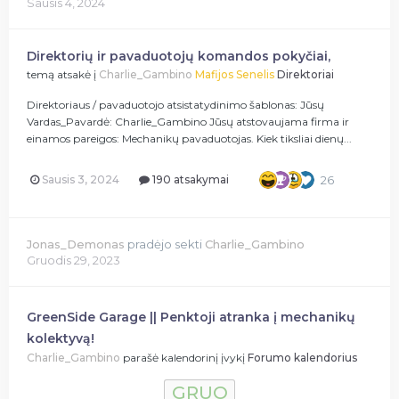
Sausis 4, 2024
Direktorių ir pavaduotojų komandos pokyčiai,
temą atsakė į
Charlie_Gambino
Mafijos Senelis
Direktoriai
Direktoriaus / pavaduotojo atsistatydinimo šablonas: Jūsų
Vardas_Pavardė: Charlie_Gambino Jūsų atstovaujama firma ir
einamos pareigos: Mechanikų pavaduotojas. Kiek tiksliai dienų...
Sausis 3, 2024
190 atsakymai
26
Jonas_Demonas
pradėjo sekti
Charlie_Gambino
Gruodis 29, 2023
GreenSide Garage || Penktoji atranka į mechanikų
kolektyvą!
Charlie_Gambino
parašė kalendorinį įvykį
Forumo kalendorius
GRUO