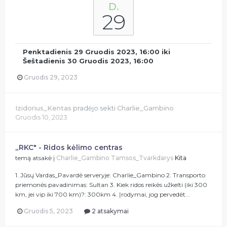
D.
29
Penktadienis 29 Gruodis 2023, 16:00
iki
Šeštadienis 30 Gruodis 2023, 16:00
Gruodis 29, 2023
Izidorius_Kentas
pradėjo sekti
Charlie_Gambino
Gruodis 10, 2023
„RKC" - Ridos kėlimo centras
temą atsakė į
Charlie_Gambino
Tamsos_Tvarkdarys
Kita
1. Jūsų Vardas_Pavardė serveryje: Charlie_Gambino 2. Transporto
priemonės pavadinimas: Sultan 3. Kiek ridos reikės užkelti (iki 300
km, jei vip iki 700 km)?: 300km 4. Įrodymai, jog pervedėt...
Gruodis 5, 2023
2 atsakymai