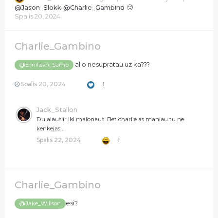
@Jason_Slokk @Charlie_Gambino 🥵
Spalis 20, 2024
Charlie_Gambino
alio nesupratau uz ka???
@Emilisvn_Samp
Spalis 20, 2024
1
Jack_Stallon
Du alaus ir iki malonaus. Bet charlie as maniau tu ne
kenkejas...
Spalis 22, 2024
1
Charlie_Gambino
esi?
@Jake_Willson