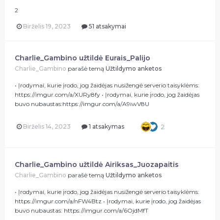
2
Birželis 19, 2023
51 atsakymai
Charlie_Gambino užtildė Eurais_Palijo
Charlie_Gambino
parašė temą
Užtildymo anketos
• Įrodymai, kurie įrodo, jog žaidėjas nusižengė serverio taisyklėms:
https://imgur.com/a/XURy8fy • Įrodymai, kurie įrodo, jog žaidėjas
buvo nubaustas:https://imgur.com/a/A9iwV8U
Birželis 14, 2023
1 atsakymas
2
Charlie_Gambino užtildė Airiksas_Juozapaitis
Charlie_Gambino
parašė temą
Užtildymo anketos
• Įrodymai, kurie įrodo, jog žaidėjas nusižengė serverio taisyklėms:
https://imgur.com/a/nFW4Btz • Įrodymai, kurie įrodo, jog žaidėjas
buvo nubaustas: https://imgur.com/a/6OjdMfT