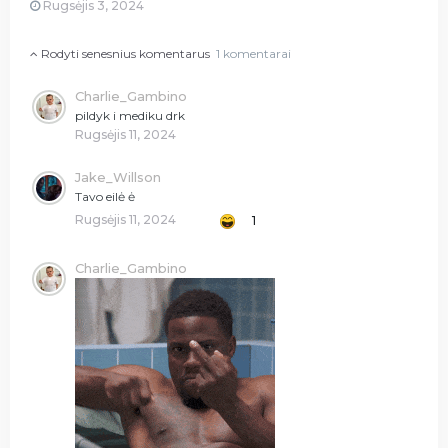
Rugsėjis 3, 2024
Rodyti senesnius komentarus
1 komentarai
Charlie_Gambino
pildyk i mediku drk
Rugsėjis 11, 2024
Jake_Willson
Tavo eilė ė
Rugsėjis 11, 2024
1
Charlie_Gambino