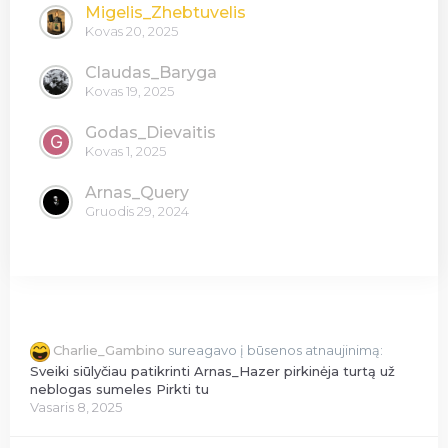
Migelis_Zhebtuvelis
Kovas 20, 2025
Claudas_Baryga
Kovas 19, 2025
Godas_Dievaitis
Kovas 1, 2025
Arnas_Query
Gruodis 29, 2024
Charlie_Gambino
sureagavo į būsenos atnaujinimą:
Sveiki siūlyčiau patikrinti Arnas_Hazer pirkinėja turtą už
neblogas sumeles Pirkti tu
Vasaris 8, 2025