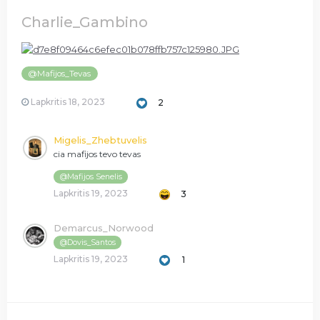
Charlie_Gambino
@Mafijos_Tevas
Lapkritis 18, 2023
2
Migelis_Zhebtuvelis
cia mafijos tevo tevas
@Mafijos Senelis
Lapkritis 19, 2023
3
Demarcus_Norwood
@Dovis_Santos
Lapkritis 19, 2023
1