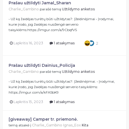
Prašau užtildyti Jamal_Sharan
Charlie_Gambino
parašė temą
Užtildymo anketos
• Už ką žaidėjas turėtų būti užtildytas?: Įžeidinėjimai • Įrodymai,
kurie įrodo, jog žaidėjas nusižengė serverio
taisyklėms:https://imgur.com/a/9CbqfVS
Lapkritis 16, 2023
1 atsakymas
2
Prašau užtildyti Dainius_Policija
Charlie_Gambino
parašė temą
Užtildymo anketos
• Už ką žaidėjas turėtų būti užtildytas?: Įžeidinėjimai. • Įrodymai,
kurie įrodo, jog žaidėjas nusižengė serverio taisyklėms:
https://imgur.com/a/kFA5bK9
Lapkritis 15, 2023
1 atsakymas
[giveaway] Camper tr. priemonė.
temą atsakė į
Charlie_Gambino
Ignas_Eox
Kita