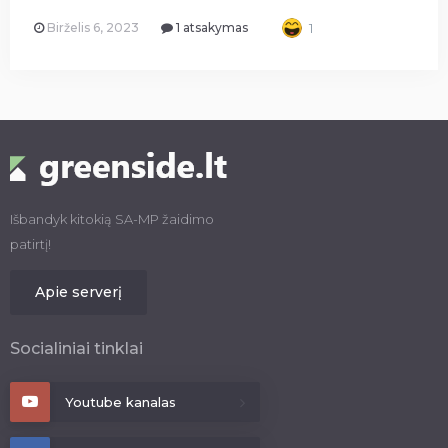
Birželis 6, 2023
1 atsakymas
1
Išbandyk kitokią SA-MP žaidimo
patirtį!
Apie serverį
Socialiniai tinklai
Youtube kanalas