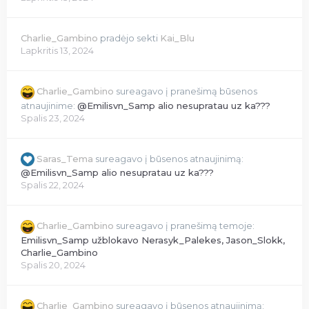
Charlie_Gambino
pradėjo sekti
Kai_Blu
Lapkritis 13, 2024
Charlie_Gambino
sureagavo į pranešimą būsenos
atnaujinime:
@Emilisvn_Samp alio nesupratau uz ka???
Spalis 23, 2024
Saras_Tema
sureagavo į būsenos atnaujinimą:
@Emilisvn_Samp alio nesupratau uz ka???
Spalis 22, 2024
Charlie_Gambino
sureagavo į pranešimą temoje:
Emilisvn_Samp užblokavo Nerasyk_Palekes, Jason_Slokk,
Charlie_Gambino
Spalis 20, 2024
Charlie_Gambino
sureagavo į būsenos atnaujinimą: