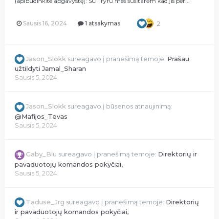
(apibūdinkite apgavystę): Su Tryru mes susitarėm kad jis per...
Sausis 16, 2024
1 atsakymas
2
Jason_Slokk
sureagavo į pranešimą temoje:
Prašau
užtildyti Jamal_Sharan
Sausis 5, 2024
Jason_Slokk
sureagavo į būsenos atnaujinimą:
@Mafijos_Tevas
Sausis 5, 2024
Gaby_Blu
sureagavo į pranešimą temoje:
Direktorių ir
pavaduotojų komandos pokyčiai,
Sausis 5, 2024
Taduse_Jrg
sureagavo į pranešimą temoje:
Direktorių
ir pavaduotojų komandos pokyčiai,