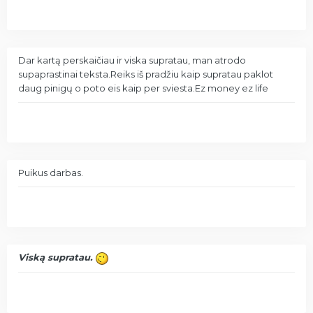
Dar kartą perskaičiau ir viska supratau, man atrodo
supaprastinai teksta.Reiks iš pradžiu kaip supratau paklot
daug pinigų o poto eis kaip per sviesta.Ez money ez life
Puikus darbas.
Viską supratau.