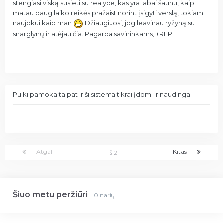
stengiasi viską susieti su realybe, kas yra labai šaunu, kaip
matau daug laiko reikės pražaist norint įsigyti verslą, tokiam
naujokui kaip man
Džiaugiuosi, jog leavinau ryžyną su
snarglynų ir atėjau čia. Pagarba savininkams, +REP
Puiki pamoka taipat ir ši sistema tikrai įdomi ir naudinga.
Atgal
Kitas
1 iš 2
Šiuo metu peržiūri
0 narių