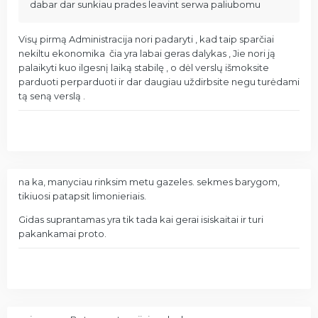
dabar dar sunkiau prades leavint serwa paliubomu
Visų pirmą Administracija nori padaryti , kad taip sparčiai
nekiltu ekonomika čia yra labai geras dalykas , Jie nori ją
palaikyti kuo ilgesnį laiką stabilę , o dėl verslų išmoksite
parduoti perparduoti ir dar daugiau uždirbsite negu turėdami
tą seną verslą .
na ka, manyciau rinksim metu gazeles. sekmes barygom,
tikiuosi patapsit limonieriais.
Gidas suprantamas yra tik tada kai gerai isiskaitai ir turi
pakankamai proto.