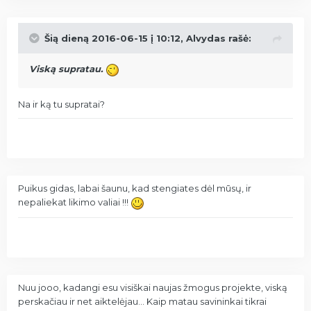
Šią dieną 2016-06-15 į 10:12, Alvydas rašė:
Viską supratau.
Na ir ką tu supratai?
Puikus gidas, labai šaunu, kad stengiates dėl mūsų, ir
nepaliekat likimo valiai !!!
Nuu jooo, kadangi esu visiškai naujas žmogus projekte, viską
perskačiau ir net aiktelėjau... Kaip matau savininkai tikrai