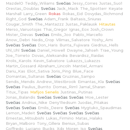
MazdelO
Teddy_Wiliams
Svečias
Jessy_Corres
Justas_Suo1
Orestas_Doublas
Svečias
Jack_Mack
The_Spotterr
Keyate
Marshall
Larry_Green
Rokas
Rokas_Eid
Dovydas_Richmond
Right_God
Svečias
Adam_Frank
Baltasis_Sniuras
Cougar_Smith
The_Mantazzz
Justas_Paklausk
Hitautas
Merso_Vairuotojas
Thai_Gregor
Ignas_Eox
Josh_Crown
Mister_Dievas
Svečias
Emilis_Joo
Pablo_Marcello
Anow_Debri
Nedis_Crop
Vilimas_Salvatore
Yoshy_Ami
Svečias Svečias
Don_Haris
Bunta_Fujiwara
Giedrius_Hells
Uhl_Uhl
Svečias
Daniel_Howell
Dwayne_Jahseh
Trae_Young
Joe_Torreto
Dovas_Aleksandra
Bevardisz_Raidas
Krolis_Karolis
Kevin_Salvatore
Lukazzs_Lukazzs
Martin_Gossard
Abraham_Lincoln
Mantiel_Armani
Dariu_Kas
Eliot_Sativa
Joris_Ping
Blue_Face
Domantas_Sultanas
Svečias
Gruzinas_Sampo
Sendis_Mendis
Andrew_Westbrook
Eimantas_Kla
Svečias
Svečias
Paulius_Burrito
Domas_Rim1
Jamal_Sharan
Titux_Tipas
Mafijos Senelis
Justinas_Putinas
Jonas_Balandis
Svečias Svečias Svečias
Moe_Lester
Svečias
Andrius_Nike
Deny'Redsum
Juodas_Pitakas
Svečias Svečias
Emilis_Deere
Svečias
Mygtuko_Spaudimas
Lemon_Madeit
Svečias Svečias Svečias Svečias
Ernestas_Mitsubishi
Lukas_Firmino
Matas_Halaks
Bryan_Malboro
Tony_Gillera
Beniux_Subas
Goffredo_Luciano
Bucks_Xdx
Moren_Iso
Svečias