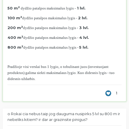
2
50 m
1 lvl.
dydžio patalpos maksimalus lygis -
2
100 m
2 lvl.
dydžio patalpos maksimalus lygis -
2
200 m
3 lvl.
dydžio patalpos maksimalus lygis -
2
400 m
4 lvl.
dydžio patalpos maksimalus lygis -
2
800 m
5 lvl.
dydžio patalpos maksimalus lygis -
Pradžioje visi verslai bus 1 lygio, o tobulinant juos (investuojant
produktus) galima siekti maksimalaus lygio. Kuo didesnis lygis - tuo
didesnis uždarbis.
1
o Rokai cia nebus taip jog dauguma nusipirks 5 lvl su 800 m ir
nebeliks kitiem? ir dar ar grazinsite pinigus?