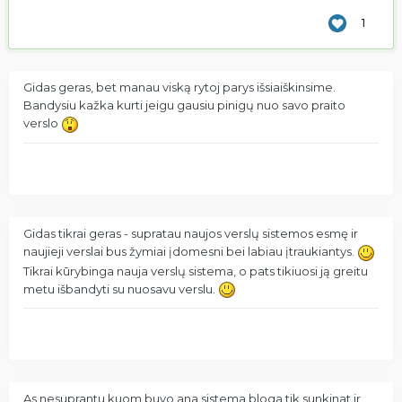
1
Gidas geras, bet manau viską rytoj parys išsiaiškinsime.
Bandysiu kažka kurti jeigu gausiu pinigų nuo savo praito
verslo
Gidas tikrai geras - supratau naujos verslų sistemos esmę ir
naujieji verslai bus žymiai įdomesni bei labiau įtraukiantys.
Tikrai kūrybinga nauja verslų sistema, o pats tikiuosi ją greitu
metu išbandyti su nuosavu verslu.
As nesuprantu kuom buvo ana sistema bloga tik sunkinat ir