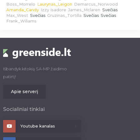
Boss_Morrelo
Laurynas_Leigon
Demarcus_Norwood
Amanda_Candy
Izzy Isadore
James_Mclaren
Svečias
Max_West
Svečias
Gruzinas_Tortilla
Svečias Svečias
Frank_Wiliams
Išbandyk kitokią SA-MP žaidimo
patirtį!
Apie serverį
Socialiniai tinklai
Youtube kanalas