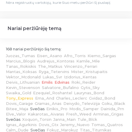
Nėra registruotų vartotojų, kurie šiuo metu peržiūri šį puslapį.
Nariai peržiūrėję temą
168 nariai peržiūrėjo šią temą:
Juozas_Tumas
Eisen_Asano
Afro_Torris
Kiemo_Sargas
Marcius_Blogis
Audrejus_Kontoras
Kamile_Mile
Tanas_Rokiskis
The_Matkus
Vincenzo_Ferrari
Mantas_Koksas
Ryga_Tetervins
Mister_Kristupaitis
Vektor_Mcdonald
Lukas_Svr
Izidorius_Kentas
Deivis_Lithuanian
Emilis
Edvinas
Roki_Reider
Kevin_Stevenson
Salvatore_Bufalino
Gytis_Sky
Swaika_Gold
Ezequiel_Roshantel
Laurynas_Bond
Tony_Express
Ema_And
Charles_Leclerc
Gvidaz_Bond
Dovis_Garage
Gramas_Anas
Deivydo_Televizija
Goku_Black
Bitee_Maja
Svečias
Einikis_Pro
Modis_Samper
Dainida_Prn
Elve_Valor
Kakarotas_Aivaras
Fresh_Weed
Arminas_Grigas
Svečias
Xoquon_Torsin
Janna_Main
Tule_Blck
Ignas_Agurkinis
Dovis_Gtx
Jeremy_Nuevo
Tomas_Quatros
Calm_Dude
Svečias
Fokuz_Marokuz
Titas_Titurnikas