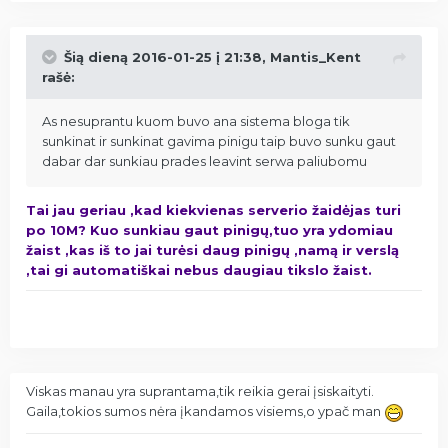
Šią dieną 2016-01-25 į 21:38, Mantis_Kent
rašė:
As nesuprantu kuom buvo ana sistema bloga tik
sunkinat ir sunkinat gavima pinigu taip buvo sunku gaut
dabar dar sunkiau prades leavint serwa paliubomu
Tai jau geriau ,kad kiekvienas serverio žaidėjas turi
po 10M? Kuo sunkiau gaut pinigų,tuo yra ydomiau
žaist ,kas iš to jai turėsi daug pinigų ,namą ir verslą
,tai gi automatiškai nebus daugiau tikslo žaist.
Viskas manau yra suprantama,tik reikia gerai įsiskaityti.
Gaila,tokios sumos nėra įkandamos visiems,o ypač man