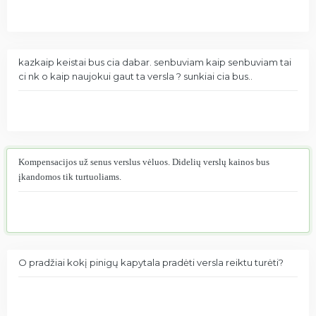
kazkaip keistai bus cia dabar. senbuviam kaip senbuviam tai
ci nk o kaip naujokui gaut ta versla ? sunkiai cia bus..
Kompensacijos už senus verslus vėluos. Didelių verslų kainos bus
įkandomos tik turtuoliams.
O pradžiai kokį pinigų kapytala pradėti versla reiktu turėti?