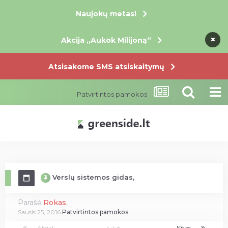
Naujokų metas!
×
×
×
Akcija „Aukok Milijoną“
Atsisakome SMS atsiskaitymų
Patvirtintos pamokos
Verslų sistemos gidas,
Parašė
Rokas
,
Sausis 25, 2016
Patvirtintos pamokos
Atgal
Kitas