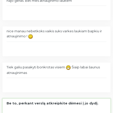
najo geras. Bet mes atnaujinimo laukem
nice manau nebetkoks vaikis suks varkes laukiam bapkiu ir
atnaujinimo !
Tiek galiu pasakyti bonkrotas visiem
Šiaip labai šaunus
atnaujinimas
Be to, perkant verslą atkreipkite dėmesi į jo dydį.