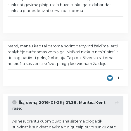
sunkinat gavima pinigu taip buvo sunku gaut dabar dar
sunkiau prades leavint serwa paliubomu
Manti, manau kad tai daroma norint pagyvinti žaidimą. Argi
realybėje turėdamas verslą gali visiškai niekuo nesirūpinti ir
tiesiog pasiimti pelną? Abejoju. Taip pat ši verslo sistema
neleidžia susiversti krūvos pinigų kiekvienam žaidėjui.
1
Šią dieną 2016-01-25 į 21:38, Mantis_Kent
rašė:
As nesuprantu kuom buvo ana sistema bloga tik
sunkinat ir sunkinat gavima pinigu taip buvo sunku gaut